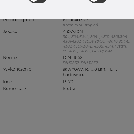
Grupa
Armatura spożywcza
rezerwowa sprzedaz
Kolanko
Product group
Kolanko 90°
Kolanko 90 stopień
Jakość
4307/304L
304, 304/304L, 304L, 4301, 4301/304,
4301/4307, 4301/6 304/L, 4301/7 304/L,
4307, 4307/304L, 4308, 4541, rustfri,
rf, 1.4301, 1.4307, 1.4307/304L
Norma
DIN 11852
DIN11852, DIN 11852
Wykończenie
satynowy, Rₐ 0,8 µm, FD+,
hartowane
Inne
R=70
Komentarz
krótki