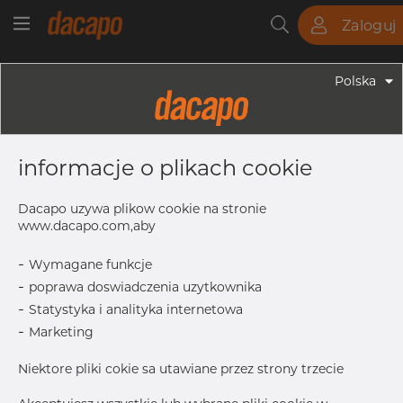
Zaloguj
Rury
Pręty
Blachy
Armatura
Polska
Armatura - Armatura Spożywcza
52.0 X 1.5 Mm R= 70.0 - Kolanko 90°,
informacje o plikach cookie
4307/304L, DIN 11852, Krótki, R=70,
Satynowy, Rₐ 0,8 Μm, FD+,
Dacapo uzywa plikow cookie na stronie
Hartowane
www.dacapo.com,aby
-
Wymagane funkcje
-
poprawa doswiadczenia uzytkownika
S
1.5 mm
-
Statystyka i analityka internetowa
D1
52.0 mm
-
Marketing
L1
70.0 mm
Niektore pliki cokie sa utawiane przez strony trzecie
R
70.0 mm