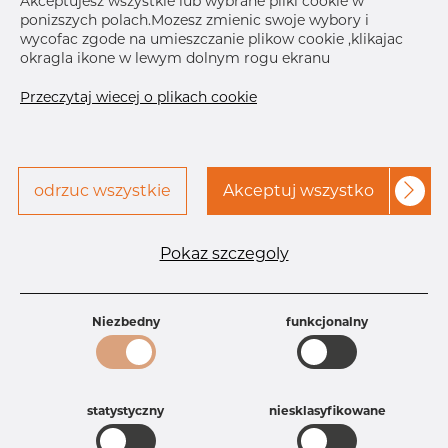
Akceptujesz wszystkie lub wybrane pliki cookie w
ponizszych polach.Mozesz zmienic swoje wybory i
wycofac zgode na umieszczanie plikow cookie ,klikajac
Skontaktuj się z Dacapo,
drukuj etykiete
okragla ikone w lewym dolnym rogu ekranu
aby uzyskać dostęp
Przeczytaj wiecej o plikach cookie
DOSTAWA
Brak na składzie
odrzuc wszystkie
Akceptuj wszystko
Aug 26, 2026
52
Sep 11, 2026
407
Nov 25, 2026
85
Pokaz szczegoly
Następna
dostawa
Jan 3, 2027
55
Niezbedny
funkcjonalny
Specyfikacja produktu
Id produktu
DB30134761
Rozmiar
52 mm
Grubość
1,5 mm
statystyczny
niesklasyfikowane
Waga
0.2 kg
Główna grupa
Armatura