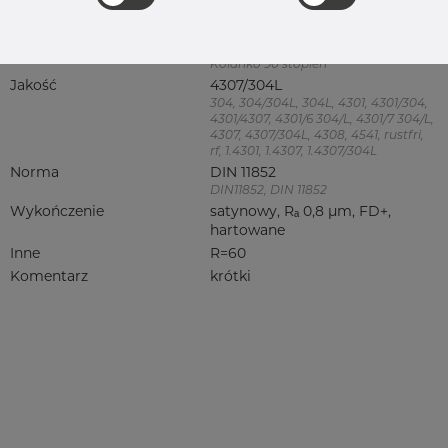
rezerwowa sprzedaz
Kolanko
Product group
Kolanko 90°
Kolanko 90 stopień
Jakość
4307/304L
304, 304/304L, 304L, 4301, 4301/304,
4301/4307, 4301/6 304/L, 4301/7 304/L,
4307, 4307/304L, 4308, 4541, rustfri,
rf, 1.4301, 1.4307, 1.4307/304L
Norma
DIN 11852
DIN11852, DIN 11852
Wykończenie
satynowy, Rₐ 0,8 µm, FD+,
hartowane
Inne
R=60
Komentarz
krótki