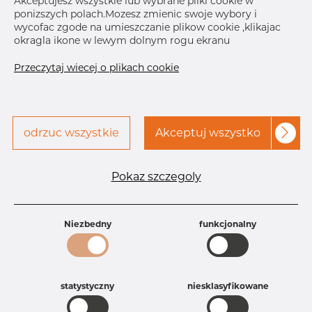
Akceptujesz wszystkie lub wybrane pliki cookie w
ponizszych polach.Mozesz zmienic swoje wybory i
wycofac zgode na umieszczanie plikow cookie ,klikajac
Skontaktuj się z Dacapo,
drukuj etykiete
okragla ikone w lewym dolnym rogu ekranu
aby uzyskać dostęp
Przeczytaj wiecej o plikach cookie
DOSTAWA
Sep 17, 2026
53
Oct 14, 2026
205
odrzuc wszystkie
Akceptuj wszystko
Nov 25, 2026
110
Następna
dostawa
Jan 3, 2027
85
Pokaz szczegoly
SZCZEGÓŁY
Specyfikacja produktu
Niezbedny
funkcjonalny
Id produktu
DB30133951
Rozmiar
40 mm
Grubość
1,5 mm
Waga
0.13 kg
statystyczny
niesklasyfikowane
Główna grupa
Armatura
Grupa
Armatura spożywcza