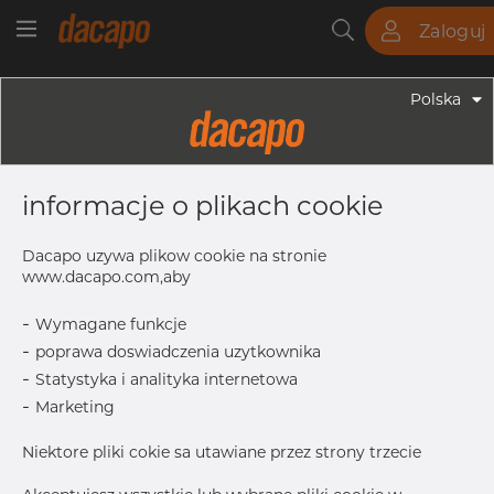
Zaloguj
Rury
Pręty
Blachy
Armatura
Polska
Armatura - Armatura Spożywcza
40.0 X 1.5 Mm R= 60.0 - Kolanko
informacje o plikach cookie
90°, 4307/304L, DIN 11852, Krótki,
R=60, Satynowy, Rₐ 0,8 Μm, FD+,
Dacapo uzywa plikow cookie na stronie
Hartowane
www.dacapo.com,aby
-
Wymagane funkcje
-
poprawa doswiadczenia uzytkownika
S
1.5 mm
-
Statystyka i analityka internetowa
D1
40.0 mm
-
Marketing
L1
60.0 mm
Niektore pliki cokie sa utawiane przez strony trzecie
R
60.0 mm