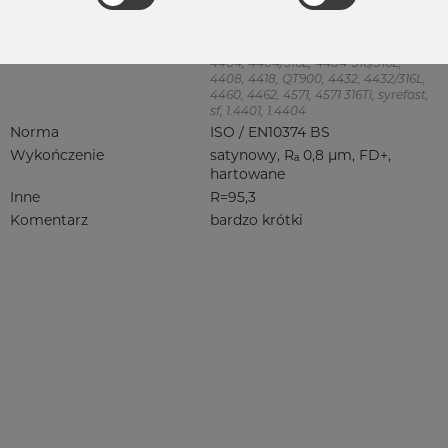
Kolanko 90 stopień
Jakość
4404/316L
316, 316/316L, 316L, 316(l), 4401/4 316/L,
4404, 4404/316L, 4404-316/316L,
4408, 4418, QT900, 4432, 4432/316L,
4460, 4462, 4571, 4571 316Ti, syrefast,
sf, 1.4401, 1.4404
Norma
ISO / EN10374 BS
Wykończenie
satynowy, Rₐ 0,8 µm, FD+,
hartowane
Inne
R=95,3
Komentarz
bardzo krótki