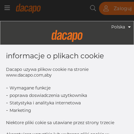
Zaloguj
Rury
Pręty
Blachy
Armatura
Polska
Armatura - Armatura Spożywcza
63.5 X 1.6 Mm R= 95.3 - Kolanko 90°,
informacje o plikach cookie
4404/316L, ISO / EN10374 BS,
Bardzo Krótki, R=95,3, Satynowy, Rₐ
Dacapo uzywa plikow cookie na stronie
0,8 Μm, FD+, Hartowane
www.dacapo.com,aby
-
Wymagane funkcje
-
poprawa doswiadczenia uzytkownika
S
1.6 mm
-
Statystyka i analityka internetowa
D1
63.5 mm
-
Marketing
R
95.3 mm
Niektore pliki cokie sa utawiane przez strony trzecie