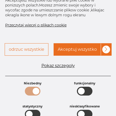
Akceptujesz wszystkie lub wybrane pliki cookie w
ponizszych polach.Mozesz zmienic swoje wybory i
wycofac zgode na umieszczanie plikow cookie ,klikajac
Skontaktuj się z Dacapo,
drukuj etykiete
okragla ikone w lewym dolnym rogu ekranu
aby uzyskać dostęp
Przeczytaj wiecej o plikach cookie
DOSTAWA
Następna
dostawa
Jan 3, 2027
50
odrzuc wszystkie
Akceptuj wszystko
SZCZEGÓŁY
Specyfikacja produktu
Pokaz szczegoly
Id produktu
DB29345252
Rozmiar
63,5 mm
Grubość
1,6 mm
Niezbedny
funkcjonalny
Waga
0.35 kg
Główna grupa
Armatura
Grupa
Armatura spożywcza
statystyczny
niesklasyfikowane
rezerwowa sprzedaz
Kolanko
Product group
Kolanko 90°