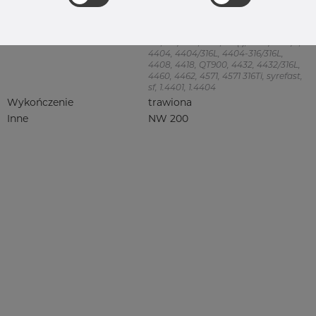
Product group
Obejma do rury
Jakość
316
316, 316/316L, 316L, 316(l), 4401/4 316/L,
4404, 4404/316L, 4404-316/316L,
4408, 4418, QT900, 4432, 4432/316L,
4460, 4462, 4571, 4571 316Ti, syrefast,
sf, 1.4401, 1.4404
Wykończenie
trawiona
Inne
NW 200