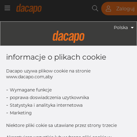
Zaloguj
Rury
Pręty
Blachy
Armatura
Polska
Armatura - Uchwyty
NW 200 / 204.0 Mm 25 X 5 -
informacje o plikach cookie
Obejma Do Rury, 316, NW 200,
Trawiona
Dacapo uzywa plikow cookie na stronie
www.dacapo.com,aby
-
Wymagane funkcje
NW
200
-
poprawa doswiadczenia uzytkownika
Inch
-
Statystyka i analityka internetowa
D
204.00 mm
-
Marketing
t
5.0 mm
Niektore pliki cokie sa utawiane przez strony trzecie
w
25.0 mm
l
25.0 mm