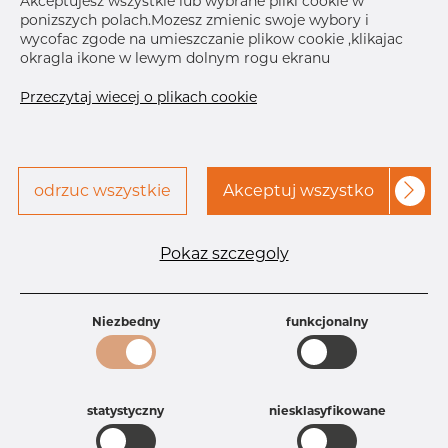
Akceptujesz wszystkie lub wybrane pliki cookie w
k
239.0 mm
ponizszych polach.Mozesz zmienic swoje wybory i
wycofac zgode na umieszczanie plikow cookie ,klikajac
Bolt/nut
11 mm
okragla ikone w lewym dolnym rogu ekranu
Skontaktuj się z Dacapo,
drukuj etykiete
aby uzyskać dostęp
Przeczytaj wiecej o plikach cookie
DOSTAWA
Aug 6, 2026
50
Następna
dostawa
Aug 20, 2026
50
odrzuc wszystkie
Akceptuj wszystko
SZCZEGÓŁY
Pokaz szczegoly
Specyfikacja produktu
Id produktu
CU10207994
Niezbedny
funkcjonalny
Rozmiar
204 mm
Grubość
5 mm
Szerokość
25 mm
Waga
0.55 kg
statystyczny
niesklasyfikowane
Główna grupa
Armatura
Grupa
Uchwyty