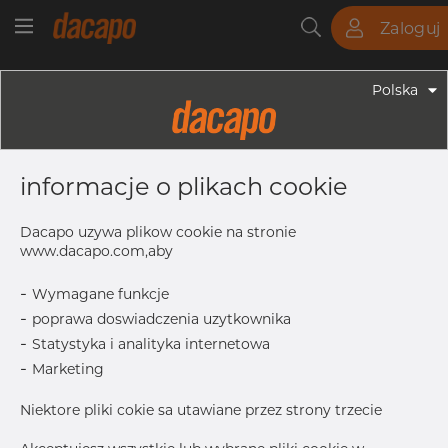
Zaloguj
Rury
Pręty
Blachy
Armatura
Polska
Armatura - Uchwyty
NW 125 / 129.0 Mm 25 X 4 - Obejma
informacje o plikach cookie
Do Rury, 316, NW 125, Trawiona
Dacapo uzywa plikow cookie na stronie
www.dacapo.com,aby
NW
125
-
Wymagane funkcje
Inch
-
poprawa doswiadczenia uzytkownika
D
129.00 mm
-
Statystyka i analityka internetowa
t
4.0 mm
-
Marketing
w
25.0 mm
l
25.0 mm
Niektore pliki cokie sa utawiane przez strony trzecie
k
162.0 mm