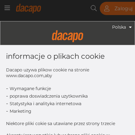
Zaloguj
Rury
Pręty
Blachy
Armatura
Polska
Armatura - Uchwyty
NW 80 / 88.9 Mm 20 X 4 - Obejma
informacje o plikach cookie
Z Trzpieniem, 316, NW 80,
Trawiona
Dacapo uzywa plikow cookie na stronie
www.dacapo.com,aby
-
Wymagane funkcje
NW
80
-
poprawa doswiadczenia uzytkownika
D
88.90 mm
-
Statystyka i analityka internetowa
t
4.0 mm
-
Marketing
w
20.0 mm
Niektore pliki cokie sa utawiane przez strony trzecie
l
20.0 mm
L
150.0 mm