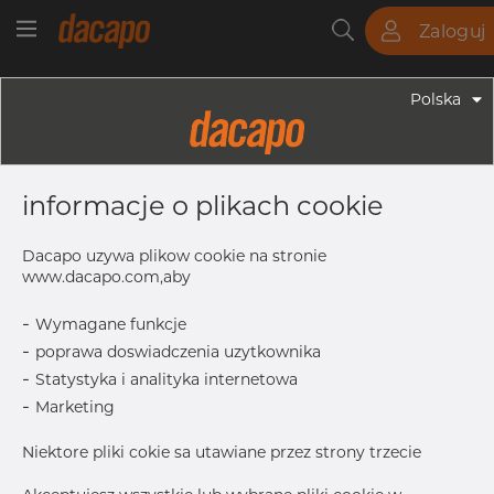
Zaloguj
Rury
Pręty
Blachy
Armatura
Polska
Armatura - Uchwyty
DN 450 454.0 - 458.0 Mm 50 X 4 -
informacje o plikach cookie
Uchwyty Za Komplet OT74 Z
Śrubami I Nakrętkami, 4404/316L,
Dacapo uzywa plikow cookie na stronie
Typ Siodełkowy, DN 450
www.dacapo.com,aby
-
Wymagane funkcje
-
poprawa doswiadczenia uzytkownika
DN
450
-
Statystyka i analityka internetowa
D
454–458 mm
-
Marketing
L
515.0 mm
Niektore pliki cokie sa utawiane przez strony trzecie
d
18.0 mm
T
4.0 mm