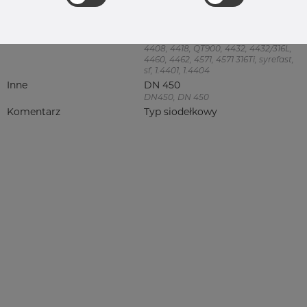
Jakość
4404/316L
316, 316/316L, 316L, 316(l), 4401/4 316/L,
4404, 4404/316L, 4404-316/316L,
4408, 4418, QT900, 4432, 4432/316L,
4460, 4462, 4571, 4571 316Ti, syrefast,
sf, 1.4401, 1.4404
Inne
DN 450
DN450, DN 450
Komentarz
Typ siodełkowy