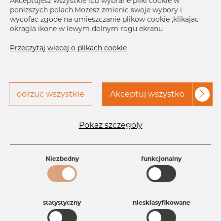
Akceptujesz wszystkie lub wybrane pliki cookie w
Bolt/nut
M16 x 60 m
ponizszych polach.Mozesz zmienic swoje wybory i
wycofac zgode na umieszczanie plikow cookie ,klikajac
B
50.0 mm
okragla ikone w lewym dolnym rogu ekranu
Skontaktuj się z Dacapo,
drukuj etykiete
aby uzyskać dostęp
Przeczytaj wiecej o plikach cookie
odrzuc wszystkie
Akceptuj wszystko
Specyfikacja produktu
Pokaz szczegoly
Id produktu
CO10339148
Rozmiar
454-458 mm
Grubość
4 mm
Niezbedny
funkcjonalny
Szerokość
50 mm
Waga
1.81 kg
Główna grupa
Armatura
Grupa
Uchwyty
statystyczny
niesklasyfikowane
Product group
Uchwyty Za komplet OT74 z
śrubami i nakrętkami