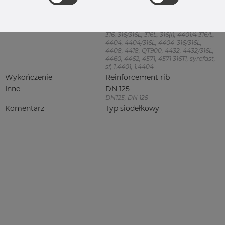
Product group
Uchwyty Za komplet OT74 z
śrubami i nakrętkami
Jakość
4404/316L
316, 316/316L, 316L, 316(l), 4401/4 316/L,
4404, 4404/316L, 4404-316/316L,
4408, 4418, QT900, 4432, 4432/316L,
4460, 4462, 4571, 4571 316Ti, syrefast,
sf, 1.4401, 1.4404
Wykończenie
Reinforcement rib
Inne
DN 125
DN125, DN 125
Komentarz
Typ siodełkowy