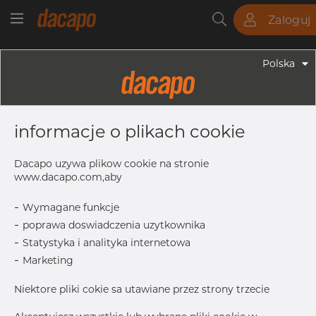
Zaloguj
Rury
Pręty
Blachy
Armatura
Polska
Armatura - Uchwyty
DN 125 139.7 Mm 40 X 3 - Uchwyty
informacje o plikach cookie
Za Komplet OT74 Z Śrubami I
Nakrętkami, 4404/316L, Typ
Dacapo uzywa plikow cookie na stronie
Siodełkowy, DN 125, Reinforcement
www.dacapo.com,aby
Rib
-
Wymagane funkcje
-
poprawa doswiadczenia uzytkownika
-
Statystyka i analityka internetowa
-
DN
125
Marketing
D
139.7 mm
Niektore pliki cokie sa utawiane przez strony trzecie
L
186.0 mm
d
12.0 mm