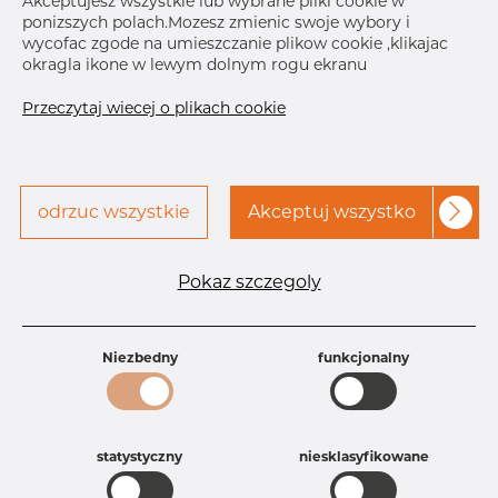
Akceptujesz wszystkie lub wybrane pliki cookie w
ponizszych polach.Mozesz zmienic swoje wybory i
T
3.0 mm
wycofac zgode na umieszczanie plikow cookie ,klikajac
Bolt/nut
M10 x 35 m
okragla ikone w lewym dolnym rogu ekranu
B
40.0 mm
Przeczytaj wiecej o plikach cookie
Skontaktuj się z Dacapo,
drukuj etykiete
aby uzyskać dostęp
odrzuc wszystkie
Akceptuj wszystko
Pokaz szczegoly
Specyfikacja produktu
Id produktu
CO10337170
Rozmiar
139,7 mm
Niezbedny
funkcjonalny
Grubość
3 mm
Szerokość
40 mm
Waga
0.39 kg
Główna grupa
Armatura
statystyczny
niesklasyfikowane
Grupa
Uchwyty