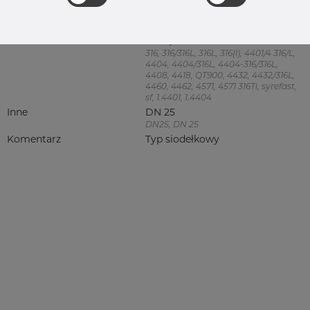
Product group
Uchwyty Za komplet OT74 z
śrubami i nakrętkami
Jakość
4404/316L
316, 316/316L, 316L, 316(l), 4401/4 316/L,
4404, 4404/316L, 4404-316/316L,
4408, 4418, QT900, 4432, 4432/316L,
4460, 4462, 4571, 4571 316Ti, syrefast,
sf, 1.4401, 1.4404
Inne
DN 25
DN25, DN 25
Komentarz
Typ siodełkowy