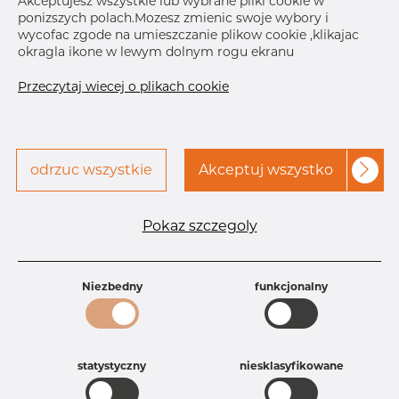
Akceptujesz wszystkie lub wybrane pliki cookie w
Bolt/nut
M6 x 20 mm
ponizszych polach.Mozesz zmienic swoje wybory i
wycofac zgode na umieszczanie plikow cookie ,klikajac
B
25.0 mm
okragla ikone w lewym dolnym rogu ekranu
Skontaktuj się z Dacapo,
drukuj etykiete
aby uzyskać dostęp
Przeczytaj wiecej o plikach cookie
DOSTAWA
Następna
dostawa
Aug 19, 2026
400
odrzuc wszystkie
Akceptuj wszystko
SZCZEGÓŁY
Pokaz szczegoly
Specyfikacja produktu
Id produktu
CO10333535
Niezbedny
funkcjonalny
Rozmiar
30-33,7 mm
Grubość
3 mm
Szerokość
25 mm
Waga
0.08 kg
statystyczny
niesklasyfikowane
Główna grupa
Armatura
Grupa
Uchwyty