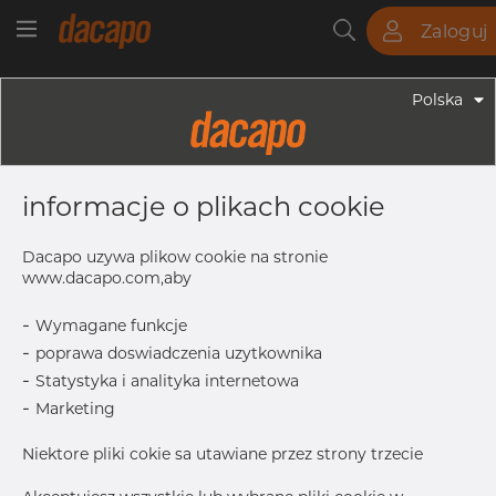
Zaloguj
Rury
Pręty
Blachy
Armatura
Polska
Armatura - Uchwyty
DN 25 30.0 - 33.7 Mm 25 X 3 -
informacje o plikach cookie
Uchwyty Za Komplet OT74 Z
Śrubami I Nakrętkami, 4404/316L,
Dacapo uzywa plikow cookie na stronie
Typ Siodełkowy, DN 25
www.dacapo.com,aby
-
Wymagane funkcje
-
poprawa doswiadczenia uzytkownika
DN
25
-
Statystyka i analityka internetowa
D
30–33.7 mm
-
Marketing
L
57.0 mm
Niektore pliki cokie sa utawiane przez strony trzecie
d
7.5 mm
T
3.0 mm