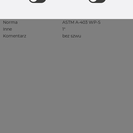
4404, 4404/316L, 4404-316/316L,
4408, 4418, QT900, 4432, 4432/316L,
4460, 4462, 4571, 4571 316Ti, syrefast,
sf, 1.4401, 1.4404
Norma
ASTM A-403 WP-S
Inne
1"
Komentarz
bez szwu