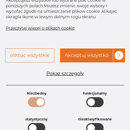
Akceptujesz wszystkie lub wybrane pliki cookie w
ponizszych polach.Mozesz zmienic swoje wybory i
Skontaktuj się z Dacapo,
drukuj etykiete
wycofac zgode na umieszczanie plikow cookie ,klikajac
aby uzyskać dostęp
okragla ikone w lewym dolnym rogu ekranu
Przeczytaj wiecej o plikach cookie
odrzuc wszystkie
Akceptuj wszystko
Specyfikacja produktu
Id produktu
AT25222933
Pokaz szczegoly
Rozmiar
1 1/4" mm
Grubość
80S mm
Waga
0.51 kg
Niezbedny
funkcjonalny
Główna grupa
Armatura
Grupa
Armatura spawana ASTM
rezerwowa sprzedaz
Trójniki
Product group
Trójnik redukcyjny
statystyczny
niesklasyfikowane
Jakość
316/316L
316, 316/316L, 316L, 316(l), 4401/4 316/L,