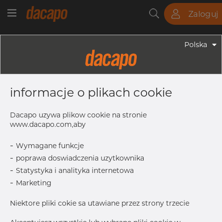
Zaloguj
Rury
Pręty
Blachy
Armatura
Polska
Armatura - Armatura Spawana ASTM
1 1/4"x 1" 80S - Trójnik Redukcyjny,
informacje o plikach cookie
316/316L, ASTM A-403 WP-S, Bez
Szwu, 1"
Dacapo uzywa plikow cookie na stronie
www.dacapo.com,aby
-
Wymagane funkcje
OD1
33.40 mm
-
poprawa doswiadczenia uzytkownika
OD
42.16 mm
-
Statystyka i analityka internetowa
T1
4.55 mm
-
Marketing
F
48.0 mm
Niektore pliki cokie sa utawiane przez strony trzecie
T
4.85 mm
M
48.0 mm