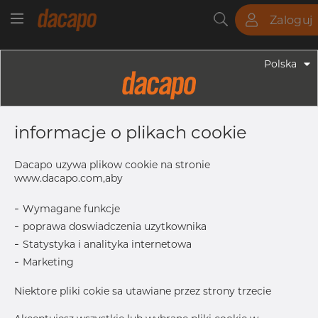
Zaloguj
Rury
Pręty
Blachy
Armatura
Polska
Armatura - Armatura Spawana ASTM
1 1/4"x 1" 10S - Trójnik Redukcyjny,
informacje o plikach cookie
316/316L, ASTM A-403 WP-S, Bez
Szwu, 1"
Dacapo uzywa plikow cookie na stronie
www.dacapo.com,aby
-
Wymagane funkcje
F
48.0 mm
-
poprawa doswiadczenia uzytkownika
M
48.0 mm
-
Statystyka i analityka internetowa
T1
2.77 mm
-
Marketing
OD1
33.40 mm
Niektore pliki cokie sa utawiane przez strony trzecie
OD
42.16 mm
T
2.77 mm