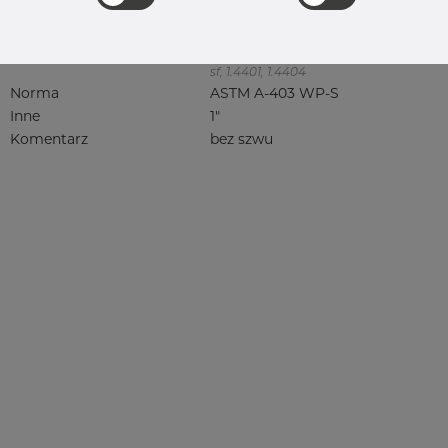
316, 316/316L, 316L, 316(l), 4401/4 316/L,
4404, 4404/316L, 4404-316/316L,
4408, 4418, QT900, 4432, 4432/316L,
4460, 4462, 4571, 4571 316Ti, syrefast,
sf, 1.4401, 1.4404
Norma
ASTM A-403 WP-S
Inne
1"
Komentarz
bez szwu