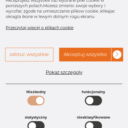
Akceptujesz wszystkie lub wybrane pliki cookie w
ponizszych polach.Mozesz zmienic swoje wybory i
Skontaktuj się z Dacapo,
drukuj etykiete
wycofac zgode na umieszczanie plikow cookie ,klikajac
aby uzyskać dostęp
okragla ikone w lewym dolnym rogu ekranu
DOSTAWA
Przeczytaj wiecej o plikach cookie
Oct 21, 2026
40
Następna
dostawa
Dec 22, 2026
15
SZCZEGÓŁY
odrzuc wszystkie
Akceptuj wszystko
Specyfikacja produktu
Pokaz szczegoly
Id produktu
AT25222915
Rozmiar
1 1/4" mm
Grubość
10S mm
Waga
Niezbedny
0.31 kg
funkcjonalny
Główna grupa
Armatura
Grupa
Armatura spawana ASTM
rezerwowa sprzedaz
Trójniki
statystyczny
niesklasyfikowane
Product group
Trójnik redukcyjny
Jakość
316/316L