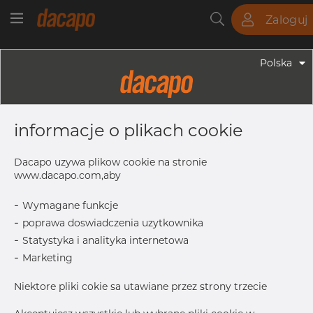
Zaloguj
Rury
Pręty
Blachy
Armatura
Polska
Armatura - Armatura Spawana ASTM
2" X 1" 40S - Trójnik Redukcyjny,
informacje o plikach cookie
304/304L, ASTM A-403 WP-S, Bez
Szwu, 1"
Dacapo uzywa plikow cookie na stronie
www.dacapo.com,aby
-
Wymagane funkcje
F
64.0 mm
-
poprawa doswiadczenia uzytkownika
M
51.0 mm
-
Statystyka i analityka internetowa
OD
60.33 mm
-
Marketing
T1
3.38 mm
Niektore pliki cokie sa utawiane przez strony trzecie
OD1
33.40 mm
T
3.91 mm