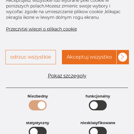
Akceptujesz wszystkie lub wybrane pliki cookie w
ponizszych polach.Mozesz zmienic swoje wybory i
Skontaktuj się z Dacapo,
drukuj etykiete
wycofac zgode na umieszczanie plikow cookie ,klikajac
aby uzyskać dostęp
okragla ikone w lewym dolnym rogu ekranu
Przeczytaj wiecej o plikach cookie
odrzuc wszystkie
Akceptuj wszystko
Specyfikacja produktu
Id produktu
AT25033635
Pokaz szczegoly
Rozmiar
2" mm
Grubość
40S mm
Waga
0.74 kg
Niezbedny
funkcjonalny
Główna grupa
Armatura
Grupa
Armatura spawana ASTM
rezerwowa sprzedaz
Trójniki
Product group
Trójnik redukcyjny
statystyczny
niesklasyfikowane
Jakość
304/304L
304, 304/304L, 304L, 4301, 4301/304,