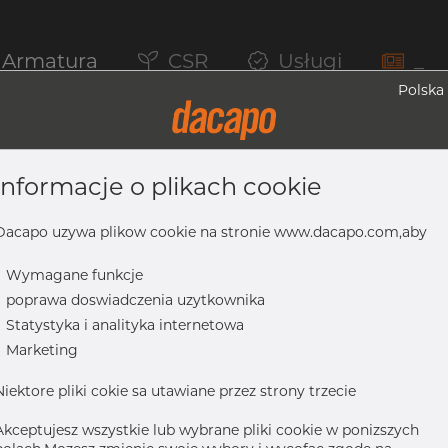
Armatura
CSR
Usługi
_
Polska
informacje o plikach cookie
y, 304/304L, ASTM A-403 WP-W, Spawan
Dacapo uzywa plikow cookie na stronie www.dacapo.com,aby
-
Wymagane funkcje
-
poprawa doswiadczenia uzytkownika
L, ASTM A-403 WP-W, spawany, 6"
-
Statystyka i analityka internetowa
-
Marketing
Niektore pliki cokie sa utawiane przez strony trzecie
Akceptujesz wszystkie lub wybrane pliki cookie w ponizszych