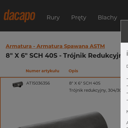
Rury
Pręty
Blachy
Armatura - Armatura Spawana ASTM
8" X 6" SCH 40S - Trójnik Redukcyjn
Numer artykułu
Opis
AT15036356
8" X 6" SCH 40S
Trójnik redukcyjny, 304/304