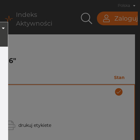
Polska
Indeks
Zaloguj
Aktywności
y, 6"
Stan
drukuj etykiete