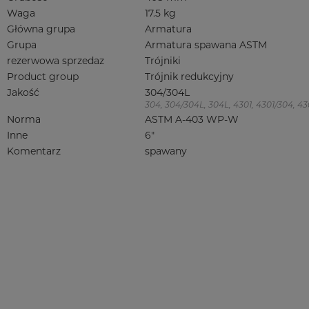
Waga
17.5 kg
Główna grupa
Armatura
Grupa
Armatura spawana ASTM
rezerwowa sprzedaz
Trójniki
Product group
Trójnik redukcyjny
Jakość
304/304L
304, 304/304L, 304L, 4301, 4301/304, 4301
Norma
ASTM A-403 WP-W
Inne
6"
Komentarz
spawany