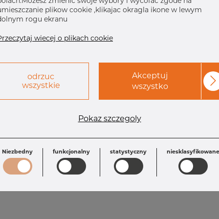
polach.Mozesz zmienic swoje wybory i wycofac zgode na
umieszczanie plikow cookie ,klikajac okragla ikone w lewym
dolnym rogu ekranu
Przeczytaj wiecej o plikach cookie
Akceptuj
odrzuc
wszystkie
wszystko
Wymagania
Pokaz szczegoly
OD: 219.08 mm
OD1: 168.28 mm
T: 8.18 mm
F: 178.0 mm
T1: 7.11 mm
M: 168.0 mm
Niezbedny
funkcjonalny
statystyczny
niesklasyfikowan