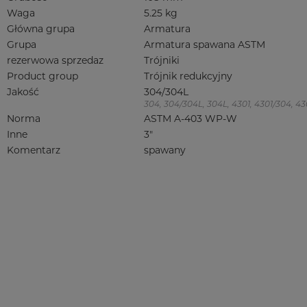
Waga
5.25 kg
Główna grupa
Armatura
Grupa
Armatura spawana ASTM
rezerwowa sprzedaz
Trójniki
Product group
Trójnik redukcyjny
Jakość
304/304L
304, 304/304L, 304L, 4301, 4301/304, 4301
Norma
ASTM A-403 WP-W
Inne
3"
Komentarz
spawany