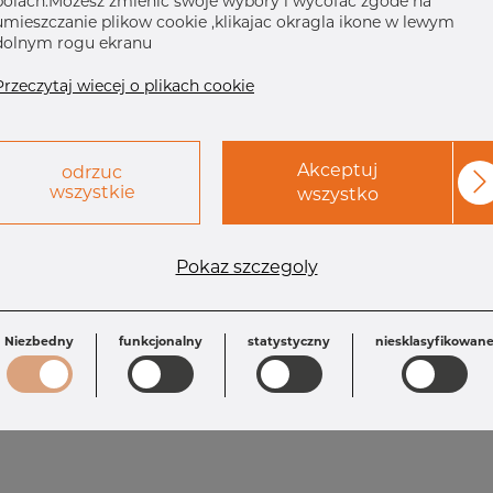
polach.Mozesz zmienic swoje wybory i wycofac zgode na
umieszczanie plikow cookie ,klikajac okragla ikone w lewym
dolnym rogu ekranu
Przeczytaj wiecej o plikach cookie
Akceptuj
odrzuc
wszystkie
wszystko
Wymagania
Pokaz szczegoly
T1: 3.05 mm
M: 124.0 mm
OD1: 88.90 mm
OD: 168.28 mm
F: 143.0 mm
T: 3.40 mm
Niezbedny
funkcjonalny
statystyczny
niesklasyfikowan