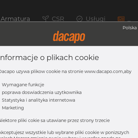
Armatura
CSR
Usługi
_
Polska
informacje o plikach cookie
y, 304/304L, ASTM A-403 WP-W, Spawany
Dacapo uzywa plikow cookie na stronie www.dacapo.com,aby
-
Wymagane funkcje
-
poprawa doswiadczenia uzytkownika
L, ASTM A-403 WP-W, spawany, 3"
-
Statystyka i analityka internetowa
-
Marketing
Niektore pliki cokie sa utawiane przez strony trzecie
Akceptujesz wszystkie lub wybrane pliki cookie w ponizszych