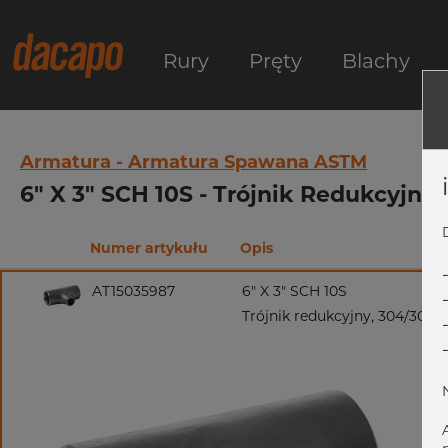
Rury
Pręty
Blachy
Armatura - Armatura Spawana ASTM
6" X 3" SCH 10S - Trójnik Redukcyjn
Numer artykułu
Opis
AT15035987
6" X 3" SCH 10S
Trójnik redukcyjny, 304/304