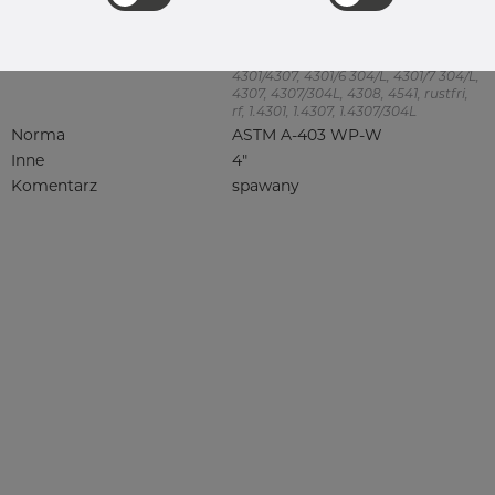
Product group
Trójnik redukcyjny
Jakość
304/304L
304, 304/304L, 304L, 4301, 4301/304,
4301/4307, 4301/6 304/L, 4301/7 304/L,
4307, 4307/304L, 4308, 4541, rustfri,
rf, 1.4301, 1.4307, 1.4307/304L
Norma
ASTM A-403 WP-W
Inne
4"
Komentarz
spawany