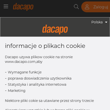
Zaloguj
Rury
Pręty
Blachy
Armatura
Polska
Armatura - Armatura Spawana ASTM
5" X 4" SCH 40S - Trójnik
informacje o plikach cookie
Redukcyjny, 304/304L, ASTM A-403
WP-W, Spawany, 4"
Dacapo uzywa plikow cookie na stronie
www.dacapo.com,aby
-
Wymagane funkcje
OD
141.30 mm
-
poprawa doswiadczenia uzytkownika
T
6.55 mm
-
Statystyka i analityka internetowa
T1
6.02 mm
-
Marketing
F
124.0 mm
Niektore pliki cokie sa utawiane przez strony trzecie
OD1
114.30 mm
M
124.0 mm