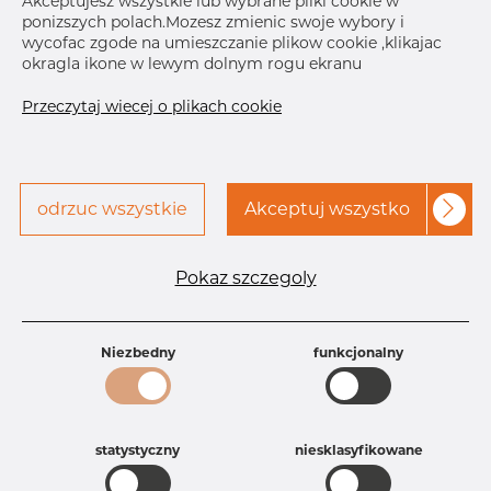
Akceptujesz wszystkie lub wybrane pliki cookie w
ponizszych polach.Mozesz zmienic swoje wybory i
Skontaktuj się z Dacapo,
drukuj etykiete
wycofac zgode na umieszczanie plikow cookie ,klikajac
aby uzyskać dostęp
okragla ikone w lewym dolnym rogu ekranu
DOSTAWA
Przeczytaj wiecej o plikach cookie
Brak na składzie
Sep 4, 2026
10
odrzuc wszystkie
Akceptuj wszystko
Oct 21, 2026
3
Następna
dostawa
Nov 20, 2026
3
Pokaz szczegoly
Specyfikacja produktu
Id produktu
AT15035738
Rozmiar
5" mm
Niezbedny
funkcjonalny
Grubość
40S mm
Waga
4.15 kg
Główna grupa
Armatura
statystyczny
niesklasyfikowane
Grupa
Armatura spawana ASTM
rezerwowa sprzedaz
Trójniki