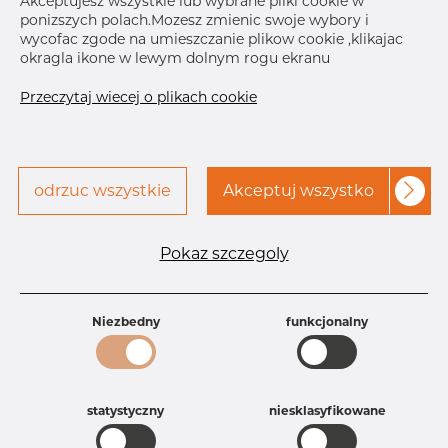
Akceptujesz wszystkie lub wybrane pliki cookie w
ponizszych polach.Mozesz zmienic swoje wybory i
Skontaktuj się z Dacapo,
drukuj etykiete
wycofac zgode na umieszczanie plikow cookie ,klikajac
aby uzyskać dostęp
okragla ikone w lewym dolnym rogu ekranu
Przeczytaj wiecej o plikach cookie
odrzuc wszystkie
Akceptuj wszystko
Specyfikacja produktu
Id produktu
AT15034661
Pokaz szczegoly
Rozmiar
3" mm
Grubość
40S mm
Waga
2.16 kg
Niezbedny
funkcjonalny
Główna grupa
Armatura
Grupa
Armatura spawana ASTM
rezerwowa sprzedaz
Trójniki
Product group
Trójnik redukcyjny
statystyczny
niesklasyfikowane
Jakość
304/304L
304, 304/304L, 304L, 4301, 4301/304,