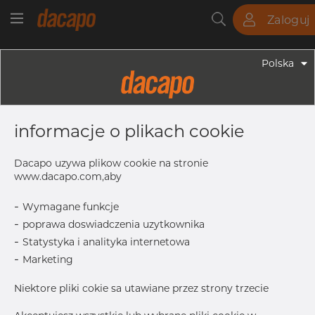
Zaloguj
Rury
Pręty
Blachy
Armatura
Polska
Armatura - Armatura Spawana ASTM
3" X 2" SCH 40S - Trójnik
informacje o plikach cookie
Redukcyjny, 304/304L, ASTM A-403
WP-W, Spawany, 2"
Dacapo uzywa plikow cookie na stronie
www.dacapo.com,aby
-
Wymagane funkcje
OD
88.90 mm
-
poprawa doswiadczenia uzytkownika
F
86.0 mm
-
Statystyka i analityka internetowa
T
5.49 mm
-
Marketing
M
76.0 mm
Niektore pliki cokie sa utawiane przez strony trzecie
OD1
60.33 mm
T1
3.91 mm