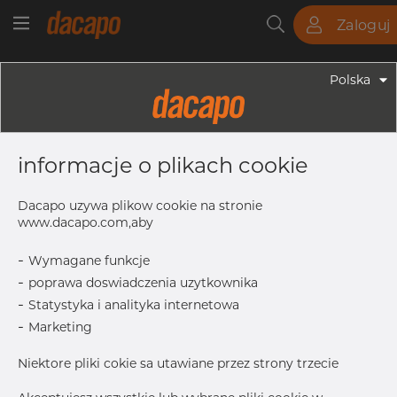
Zaloguj
Rury
Pręty
Blachy
Armatura
Polska
Armatura - Armatura Spawana ASTM
24" SCH 10S 609.60 X 6.35 Mm -
informacje o plikach cookie
Trójnik Równoramienny, 316/316L,
ASTM A-403 WP-WX 100pctXRAY,
Dacapo uzywa plikow cookie na stronie
Spawany, 24", Równy
www.dacapo.com,aby
-
Wymagane funkcje
-
poprawa doswiadczenia uzytkownika
F
432.00 mm
-
Statystyka i analityka internetowa
OD
609.60 mm
-
Marketing
Inch
24” SCH 10
Niektore pliki cokie sa utawiane przez strony trzecie
T
6.35 mm