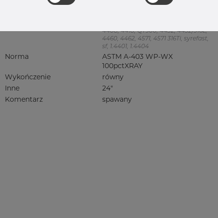
Jakość
316/316L
316, 316/316L, 316L, 316(l), 4401/4 316/L,
4404, 4404/316L, 4404-316/316L,
4408, 4418, QT900, 4432, 4432/316L,
4460, 4462, 4571, 4571 316Ti, syrefast,
sf, 1.4401, 1.4404
Norma
ASTM A-403 WP-WX
100pctXRAY
Wykończenie
równy
Inne
24"
Komentarz
spawany