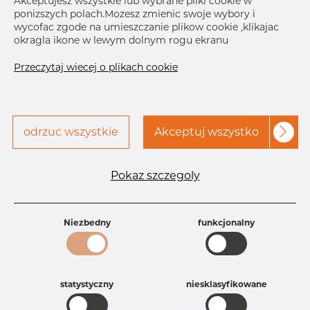
Akceptujesz wszystkie lub wybrane pliki cookie w
ponizszych polach.Mozesz zmienic swoje wybory i
wycofac zgode na umieszczanie plikow cookie ,klikajac
Skontaktuj się z Dacapo,
drukuj etykiete
okragla ikone w lewym dolnym rogu ekranu
aby uzyskać dostęp
Przeczytaj wiecej o plikach cookie
DOSTAWA
Następna
dostawa
Sep 22, 2026
4
odrzuc wszystkie
Akceptuj wszystko
SZCZEGÓŁY
Specyfikacja produktu
Pokaz szczegoly
Id produktu
AT11229340
Rozmiar
609,6 mm
Grubość
6,35-10S mm
Niezbedny
funkcjonalny
Waga
156 kg
Główna grupa
Armatura
Grupa
Armatura spawana ASTM
statystyczny
niesklasyfikowane
rezerwowa sprzedaz
Trójniki
Product group
Trójnik równoramienny