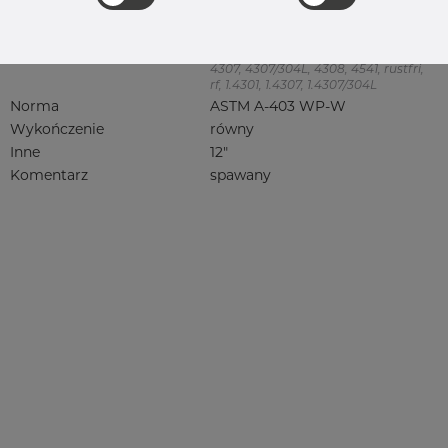
Jakość
304/304L
304, 304/304L, 304L, 4301, 4301/304,
4301/4307, 4301/6 304/L, 4301/7 304/L,
4307, 4307/304L, 4308, 4541, rustfri,
rf, 1.4301, 1.4307, 1.4307/304L
Norma
ASTM A-403 WP-W
Wykończenie
równy
Inne
12"
Komentarz
spawany