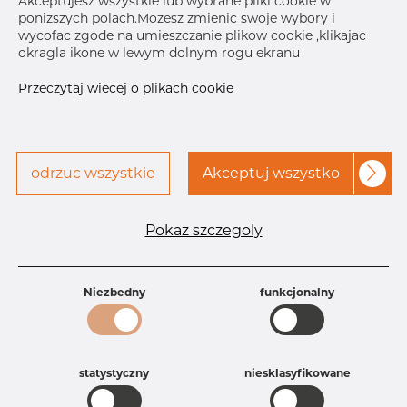
Akceptujesz wszystkie lub wybrane pliki cookie w
ponizszych polach.Mozesz zmienic swoje wybory i
wycofac zgode na umieszczanie plikow cookie ,klikajac
Skontaktuj się z Dacapo,
drukuj etykiete
okragla ikone w lewym dolnym rogu ekranu
aby uzyskać dostęp
Przeczytaj wiecej o plikach cookie
DOSTAWA
Sep 28, 2026
5
Następna
dostawa
Nov 26, 2026
30
odrzuc wszystkie
Akceptuj wszystko
SZCZEGÓŁY
Pokaz szczegoly
Specyfikacja produktu
Id produktu
AT10038726
Rozmiar
323,85 mm
Niezbedny
funkcjonalny
Grubość
4,57-10S mm
Waga
25 kg
Główna grupa
Armatura
Grupa
Armatura spawana ASTM
statystyczny
niesklasyfikowane
rezerwowa sprzedaz
Trójniki
Product group
Trójnik równoramienny