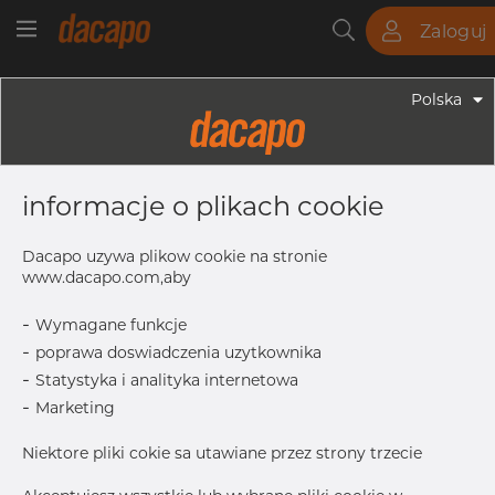
Zaloguj
Rury
Pręty
Blachy
Armatura
Polska
Armatura - Armatura Spawana ASTM
12" SCH 10S 323.85 X 4.57 Mm -
informacje o plikach cookie
Trójnik Równoramienny, 304/304L,
ASTM A-403 WP-W, Spawany, 12",
Dacapo uzywa plikow cookie na stronie
Równy
www.dacapo.com,aby
-
Wymagane funkcje
-
poprawa doswiadczenia uzytkownika
F
254.0 mm
-
Statystyka i analityka internetowa
Inch
12” SCH 10
-
Marketing
T
4.57 mm
Niektore pliki cokie sa utawiane przez strony trzecie
OD
323.85 mm