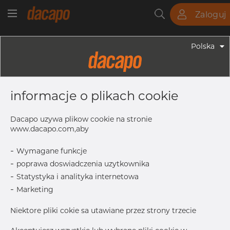
Zaloguj
Rury
Pręty
Blachy
Armatura
Polska
Armatura - Armatura Spawana ASTM
3" X 2 1/2" 40S - Redukacja
informacje o plikach cookie
Niesymetryczna, 316/316L, ASTM A-
403 WP-S, 2 1/2", Bezszwowy
Dacapo uzywa plikow cookie na stronie
www.dacapo.com,aby
-
Wymagane funkcje
L
88.90 mm
-
poprawa doswiadczenia uzytkownika
T
5.49 mm
-
Statystyka i analityka internetowa
OD1
73.03 mm
-
Marketing
T1
5.16 mm
Niektore pliki cokie sa utawiane przez strony trzecie
OD
88.90 mm
Inch
3" x 2.1/2