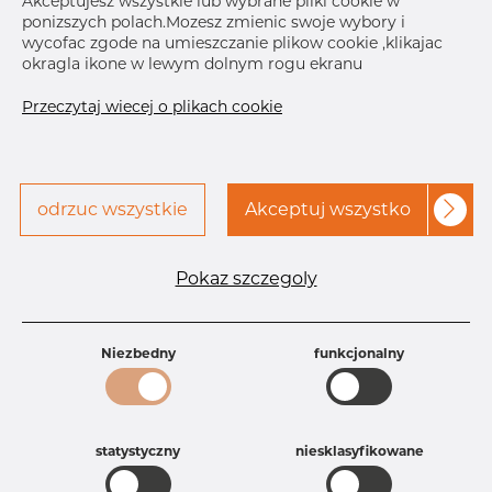
Akceptujesz wszystkie lub wybrane pliki cookie w
ponizszych polach.Mozesz zmienic swoje wybory i
Skontaktuj się z Dacapo,
drukuj etykiete
wycofac zgode na umieszczanie plikow cookie ,klikajac
aby uzyskać dostęp
okragla ikone w lewym dolnym rogu ekranu
Przeczytaj wiecej o plikach cookie
odrzuc wszystkie
Akceptuj wszystko
Specyfikacja produktu
Id produktu
AR25224694
Pokaz szczegoly
Rozmiar
3" mm
Grubość
40S mm
Waga
0.93 kg
Niezbedny
funkcjonalny
Główna grupa
Armatura
Grupa
Armatura spawana ASTM
rezerwowa sprzedaz
Redukcje
Product group
Redukacja niesymetryczna
statystyczny
niesklasyfikowane
Jakość
316/316L
316, 316/316L, 316L, 316(l), 4401/4 316/L,