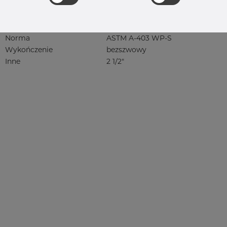
4404, 4404/316L, 4404-316/316L,
4408, 4418, QT900, 4432, 4432/316L,
4460, 4462, 4571, 4571 316Ti, syrefast,
sf, 1.4401, 1.4404
Norma
ASTM A-403 WP-S
Wykończenie
bezszwowy
Inne
2 1/2"