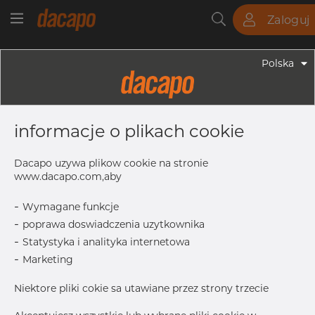
Zaloguj
Rury
Pręty
Blachy
Armatura
Polska
Armatura - Armatura Spawana ASTM
3" X 1 1/2" 40S - Redukacja
informacje o plikach cookie
Niesymetryczna, 316/316L, ASTM A-
403 WP-S, 1 1/2", Bezszwowy
Dacapo uzywa plikow cookie na stronie
www.dacapo.com,aby
-
Wymagane funkcje
Inch
3" x 1.1/2
-
poprawa doswiadczenia uzytkownika
T
5.49 mm
-
Statystyka i analityka internetowa
T1
3.68 mm
-
Marketing
OD
88.90 mm
Niektore pliki cokie sa utawiane przez strony trzecie
OD1
48.26 mm
L
88.90 mm