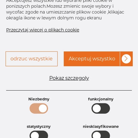
Akceptujesz wszystkie lub wybrane pliki cookie w
ponizszych polach.Mozesz zmienic swoje wybory i
Skontaktuj się z Dacapo,
drukuj etykiete
wycofac zgode na umieszczanie plikow cookie ,klikajac
aby uzyskać dostęp
okragla ikone w lewym dolnym rogu ekranu
DOSTAWA
Przeczytaj wiecej o plikach cookie
Sep 4, 2026
10
Następna
dostawa
Oct 12, 2026
10
SZCZEGÓŁY
odrzuc wszystkie
Akceptuj wszystko
Specyfikacja produktu
Pokaz szczegoly
Id produktu
AR25224604
Rozmiar
3" mm
Grubość
40S mm
Waga
Niezbedny
0.78 kg
funkcjonalny
Główna grupa
Armatura
Grupa
Armatura spawana ASTM
rezerwowa sprzedaz
Redukcje
statystyczny
niesklasyfikowane
Product group
Redukacja niesymetryczna
Jakość
316/316L