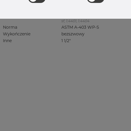
316, 316/316L, 316L, 316(l), 4401/4 316/L,
4404, 4404/316L, 4404-316/316L,
4408, 4418, QT900, 4432, 4432/316L,
4460, 4462, 4571, 4571 316Ti, syrefast,
sf, 1.4401, 1.4404
Norma
ASTM A-403 WP-S
Wykończenie
bezszwowy
Inne
1 1/2"