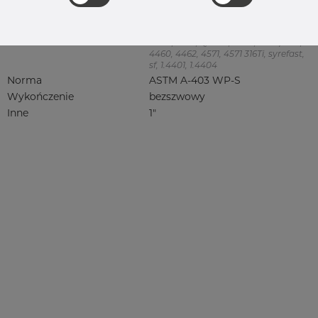
Jakość
316/316L
316, 316/316L, 316L, 316(l), 4401/4 316/L,
4404, 4404/316L, 4404-316/316L,
4408, 4418, QT900, 4432, 4432/316L,
4460, 4462, 4571, 4571 316Ti, syrefast,
sf, 1.4401, 1.4404
Norma
ASTM A-403 WP-S
Wykończenie
bezszwowy
Inne
1"