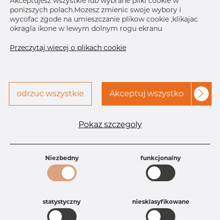
Akceptujesz wszystkie lub wybrane pliki cookie w
ponizszych polach.Mozesz zmienic swoje wybory i
Skontaktuj się z Dacapo,
drukuj etykiete
wycofac zgode na umieszczanie plikow cookie ,klikajac
aby uzyskać dostęp
okragla ikone w lewym dolnym rogu ekranu
DOSTAWA
Przeczytaj wiecej o plikach cookie
Brak na składzie
Oct 30, 2026
80
Następna
odrzuc wszystkie
Akceptuj wszystko
dostawa
Dec 8, 2026
30
Specyfikacja produktu
Pokaz szczegoly
Id produktu
AR25222915
Rozmiar
1 1/4" mm
Grubość
10S mm
Niezbedny
funkcjonalny
Waga
0.12 kg
Główna grupa
Armatura
Grupa
Armatura spawana ASTM
rezerwowa sprzedaz
statystyczny
Redukcje
niesklasyfikowane
Product group
Redukacja niesymetryczna