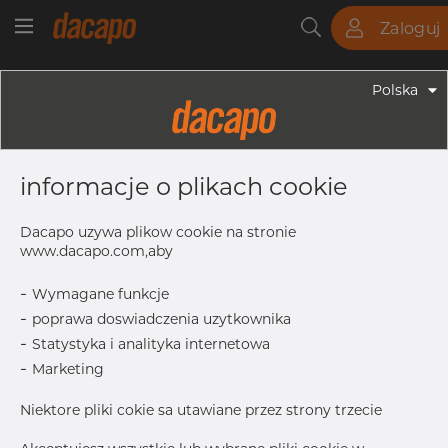
Zaloguj
Rury
Pręty
Blachy
Armatura
Polska
Armatura - Armatura Spawana ASTM
1 1/4" X 1" 10S - Redukacja
informacje o plikach cookie
Niesymetryczna, 316/316L, ASTM A-
403 WP-S, 1", Bezszwowy
Dacapo uzywa plikow cookie na stronie
www.dacapo.com,aby
-
Wymagane funkcje
OD1
33.40 mm
-
poprawa doswiadczenia uzytkownika
Inch
1.1/4" x 1
-
Statystyka i analityka internetowa
OD
42.16 mm
-
Marketing
T
2.77 mm
Niektore pliki cokie sa utawiane przez strony trzecie
T1
2.77 mm
L
50.80 mm