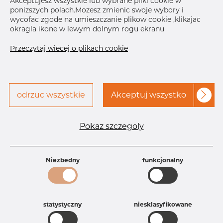
Akceptujesz wszystkie lub wybrane pliki cookie w
ponizszych polach.Mozesz zmienic swoje wybory i
Skontaktuj się z Dacapo,
drukuj etykiete
wycofac zgode na umieszczanie plikow cookie ,klikajac
aby uzyskać dostęp
okragla ikone w lewym dolnym rogu ekranu
DOSTAWA
Przeczytaj wiecej o plikach cookie
Nov 26, 2026
21
Dec 2, 2026
7
Następna
dostawa
Dec 22, 2026
6
odrzuc wszystkie
Akceptuj wszystko
SZCZEGÓŁY
Specyfikacja produktu
Pokaz szczegoly
Id produktu
AR20226338
Rozmiar
8" mm
Niezbedny
funkcjonalny
Grubość
10S mm
Waga
2.72 kg
Główna grupa
Armatura
Grupa
Armatura spawana ASTM
statystyczny
niesklasyfikowane
rezerwowa sprzedaz
Redukcje
Product group
Redukcja symetryczna