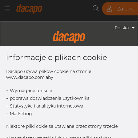
Zaloguj
Rury
Pręty
Blachy
Armatura
Polska
Armatura - Armatura Spawana ASTM
8" X 6" 10S - Redukcja
informacje o plikach cookie
Symetryczna, 316/316L, ASTM A-403
WP-S, 6", Bezszwowy
Dacapo uzywa plikow cookie na stronie
www.dacapo.com,aby
-
Wymagane funkcje
Inch
8" x 6" 1
-
poprawa doswiadczenia uzytkownika
OD1
168.28 mm
-
Statystyka i analityka internetowa
OD
219.08 mm
-
Marketing
T
3.76 mm
Niektore pliki cokie sa utawiane przez strony trzecie
L
152.0 mm
T1
3.40 mm