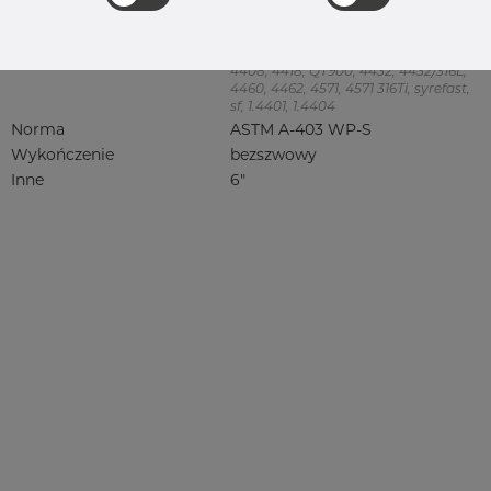
Jakość
316/316L
316, 316/316L, 316L, 316(l), 4401/4 316/L,
4404, 4404/316L, 4404-316/316L,
4408, 4418, QT900, 4432, 4432/316L,
4460, 4462, 4571, 4571 316Ti, syrefast,
sf, 1.4401, 1.4404
Norma
ASTM A-403 WP-S
Wykończenie
bezszwowy
Inne
6"