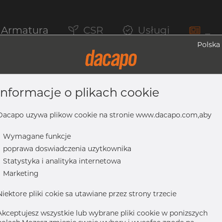
Armatura
CSR
Usługi
_
Polska
informacje o plikach cookie
 316/316L, ASTM A-403 WP-S, 3", Bezsz
Dacapo uzywa plikow cookie na stronie www.dacapo.com,aby
-
Wymagane funkcje
-
poprawa doswiadczenia uzytkownika
16L, ASTM A-403 WP-S, 3", bezszwowy
-
Statystyka i analityka internetowa
-
Marketing
Niektore pliki cokie sa utawiane przez strony trzecie
Akceptujesz wszystkie lub wybrane pliki cookie w ponizszych