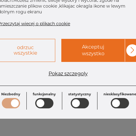
polach.Mozesz zmienic swoje wybory i wycofac zgode na
umieszczanie plikow cookie ,klikajac okragla ikone w lewym
dolnym rogu ekranu
Przeczytaj wiecej o plikach cookie
Akceptuj
odrzuc
wszystkie
wszystko
Wymagania
Pokaz szczegoly
OD: 141.30 mm
Inch: 5" x 3" 4
T: 6.55 mm
L: 127.0 mm
OD1: 88.90 mm
T1: 5.49 mm
Niezbedny
funkcjonalny
statystyczny
niesklasyfikowan