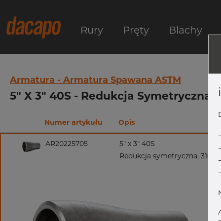
Rury
Pręty
Blachy
Armatura - Armatura Spawana ASTM
5" X 3" 40S - Redukcja Symetryczna,
Numer artykułu
Opis
AR20225705
5" x 3" 40S
Redukcja symetryczna, 316/3