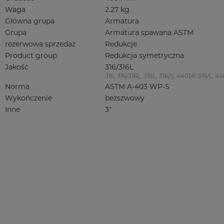
Waga
2.27 kg
Główna grupa
Armatura
Grupa
Armatura spawana ASTM
rezerwowa sprzedaz
Redukcje
Product group
Redukcja symetryczna
Jakość
316/316L
316, 316/316L, 316L, 316(l), 4401/4 316/L,
Norma
ASTM A-403 WP-S
Wykończenie
bezszwowy
Inne
3"