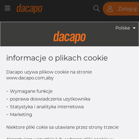
Zaloguj
Rury
Pręty
Blachy
Armatura
Polska
Armatura - Armatura Spawana ASTM
2" X 1/2" 80S - Redukcja
informacje o plikach cookie
Symetryczna, 316/316L, ASTM A-403
WP-S, 1/2", Bezszwowy
Dacapo uzywa plikow cookie na stronie
www.dacapo.com,aby
-
Wymagane funkcje
OD
60.33 mm
-
poprawa doswiadczenia uzytkownika
L
76.1 mm
-
Statystyka i analityka internetowa
Inch
2" x 1/2"
-
Marketing
OD1
21.33 mm
Niektore pliki cokie sa utawiane przez strony trzecie
T
5.54 mm
T1
3.73 mm