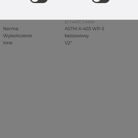
316, 316/316L, 316L, 316(l), 4401/4 316/L,
4404, 4404/316L, 4404-316/316L,
4408, 4418, QT900, 4432, 4432/316L,
4460, 4462, 4571, 4571 316Ti, syrefast,
sf, 1.4401, 1.4404
Norma
ASTM A-403 WP-S
Wykończenie
bezszwowy
Inne
1/2"