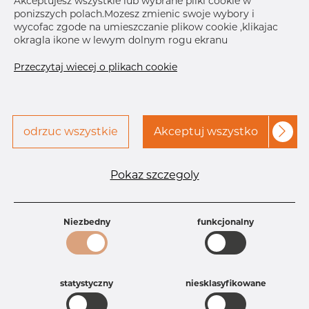
Akceptujesz wszystkie lub wybrane pliki cookie w
ponizszych polach.Mozesz zmienic swoje wybory i
Skontaktuj się z Dacapo,
drukuj etykiete
wycofac zgode na umieszczanie plikow cookie ,klikajac
aby uzyskać dostęp
okragla ikone w lewym dolnym rogu ekranu
DOSTAWA
Przeczytaj wiecej o plikach cookie
Oct 30, 2026
20
Następna
dostawa
Dec 2, 2026
15
SZCZEGÓŁY
odrzuc wszystkie
Akceptuj wszystko
Specyfikacja produktu
Pokaz szczegoly
Id produktu
AR20223554
Rozmiar
2" mm
Grubość
80S mm
Waga
Niezbedny
0.28 kg
funkcjonalny
Główna grupa
Armatura
Grupa
Armatura spawana ASTM
rezerwowa sprzedaz
Redukcje
statystyczny
niesklasyfikowane
Product group
Redukcja symetryczna
Jakość
316/316L