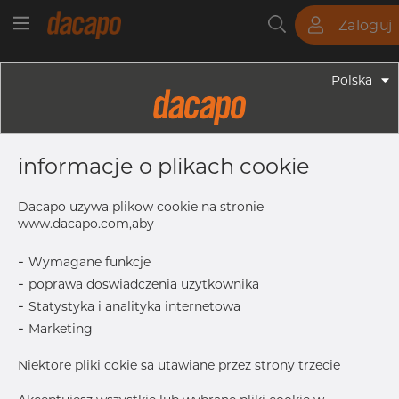
Zaloguj
Rury
Pręty
Blachy
Armatura
Polska
Armatura - Armatura Spawana ASTM
1 1/4"x 1/2" 40S - Redukcja
informacje o plikach cookie
Symetryczna, 316/316L, ASTM A-403
WP-S, 1/2", Bezszwowy
Dacapo uzywa plikow cookie na stronie
www.dacapo.com,aby
-
Wymagane funkcje
L
50.8 mm
-
poprawa doswiadczenia uzytkownika
T
3.56 mm
-
Statystyka i analityka internetowa
OD1
21.33 mm
-
Marketing
T1
2.77 mm
Niektore pliki cokie sa utawiane przez strony trzecie
OD
42.16 mm
Inch
1.1/4" x 1