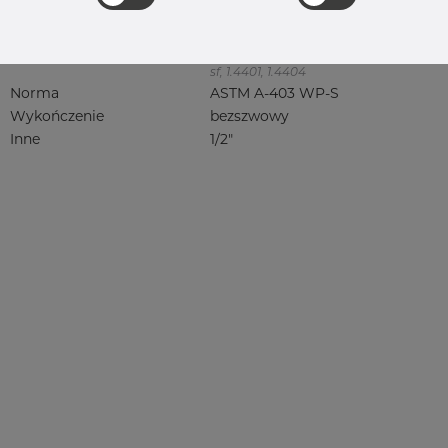
316, 316/316L, 316L, 316(l), 4401/4 316/L,
4404, 4404/316L, 4404-316/316L,
4408, 4418, QT900, 4432, 4432/316L,
4460, 4462, 4571, 4571 316Ti, syrefast,
sf, 1.4401, 1.4404
Norma
ASTM A-403 WP-S
Wykończenie
bezszwowy
Inne
1/2"