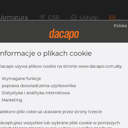
Armatura
CSR
Usługi
_
Polska
informacje o plikach cookie
 304/304L, ASTM A-403 WP-S, 2", Bezs
Dacapo uzywa plikow cookie na stronie www.dacapo.com,aby
-
Wymagane funkcje
-
poprawa doswiadczenia uzytkownika
04L, ASTM A-403 WP-S, 2", bezszwowy
-
Statystyka i analityka internetowa
-
Marketing
Niektore pliki cokie sa utawiane przez strony trzecie
Akceptujesz wszystkie lub wybrane pliki cookie w ponizszych