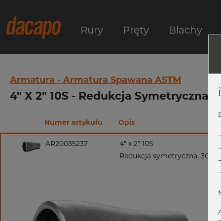
Rury
Pręty
Blachy
Armatura - Armatura Spawana ASTM
4" X 2" 10S - Redukcja Symetryczna,
Numer artykułu
Opis
AR20035237
4" x 2" 10S
Redukcja symetryczna, 304/3