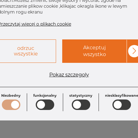
polach.Mozesz zmienic swoje wybory i wycofac zgode na
umieszczanie plikow cookie ,klikajac okragla ikone w lewym
dolnym rogu ekranu
Przeczytaj wiecej o plikach cookie
Akceptuj
odrzuc
wszystkie
wszystko
Wymagania
Pokaz szczegoly
Inch: 4" x 2" 1
OD: 114.30 mm
T: 3.05 mm
T1: 2.77 mm
L: 101.6 mm
OD1: 60.33 mm
Niezbedny
funkcjonalny
statystyczny
niesklasyfikowan