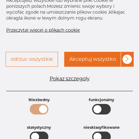
Akceptujesz wszystkie lub wybrane pliki cookie w
ponizszych polach.Mozesz zmienic swoje wybory i
Skontaktuj się z Dacapo,
drukuj etykiete
wycofac zgode na umieszczanie plikow cookie ,klikajac
aby uzyskać dostęp
okragla ikone w lewym dolnym rogu ekranu
DOSTAWA
Przeczytaj wiecej o plikach cookie
Sep 4, 2026
100
Oct 12, 2026
60
Następna
dostawa
Dec 22, 2026
130
odrzuc wszystkie
Akceptuj wszystko
SZCZEGÓŁY
Specyfikacja produktu
Pokaz szczegoly
Id produktu
AR20034652
Rozmiar
3" mm
Niezbedny
funkcjonalny
Grubość
10S mm
Waga
0.48 kg
Główna grupa
Armatura
Grupa
Armatura spawana ASTM
statystyczny
niesklasyfikowane
rezerwowa sprzedaz
Redukcje
Product group
Redukcja symetryczna