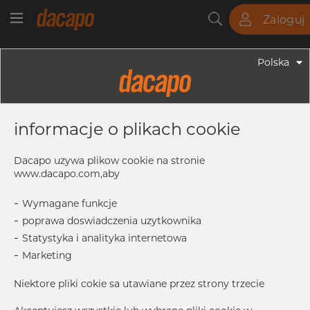
Zaloguj
Rury
Pręty
Blachy
Armatura
Polska
Armatura - Armatura Spawana ASTM
3" X 2" 10S - Redukcja Symetryczna,
informacje o plikach cookie
304/304L, ASTM A-403 WP-S, 2",
Bezszwowy
Dacapo uzywa plikow cookie na stronie
www.dacapo.com,aby
-
Wymagane funkcje
OD
88.90 mm
-
poprawa doswiadczenia uzytkownika
T
3.05 mm
-
Statystyka i analityka internetowa
T1
2.77 mm
-
Marketing
L
88.9 mm
Niektore pliki cokie sa utawiane przez strony trzecie
Inch
3" x 2" 1
OD1
60.33 mm