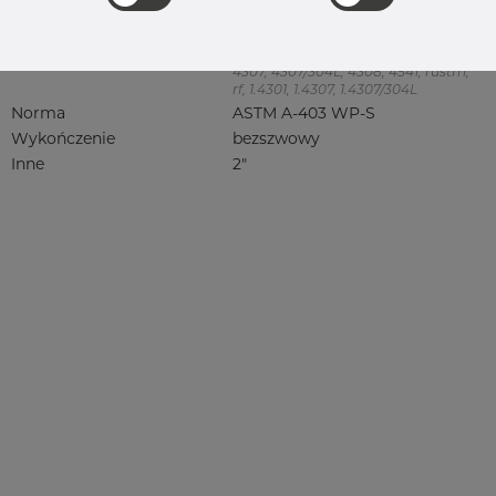
Jakość
304/304L
304, 304/304L, 304L, 4301, 4301/304,
4301/4307, 4301/6 304/L, 4301/7 304/L,
4307, 4307/304L, 4308, 4541, rustfri,
rf, 1.4301, 1.4307, 1.4307/304L
Norma
ASTM A-403 WP-S
Wykończenie
bezszwowy
Inne
2"