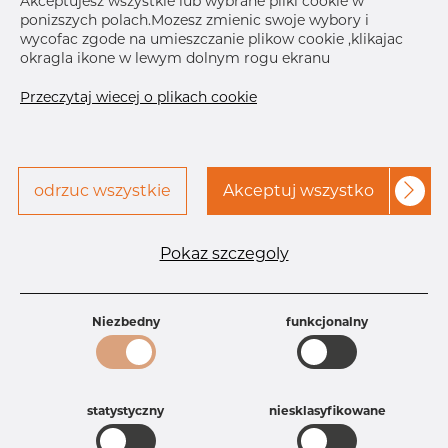
Akceptujesz wszystkie lub wybrane pliki cookie w
ponizszych polach.Mozesz zmienic swoje wybory i
Skontaktuj się z Dacapo,
drukuj etykiete
wycofac zgode na umieszczanie plikow cookie ,klikajac
aby uzyskać dostęp
okragla ikone w lewym dolnym rogu ekranu
Przeczytaj wiecej o plikach cookie
odrzuc wszystkie
Akceptuj wszystko
Specyfikacja produktu
Id produktu
AR20032390
Pokaz szczegoly
Rozmiar
1" mm
Grubość
40S mm
Waga
0.11 kg
Niezbedny
funkcjonalny
Główna grupa
Armatura
Grupa
Armatura spawana ASTM
rezerwowa sprzedaz
Redukcje
Product group
Redukcja symetryczna
statystyczny
niesklasyfikowane
Jakość
304/304L
304, 304/304L, 304L, 4301, 4301/304,