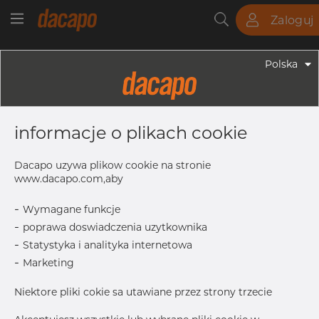
Zaloguj
Rury
Pręty
Blachy
Armatura
Polska
Armatura - Armatura Spawana ASTM
1" X 1/2" 40S - Redukcja
informacje o plikach cookie
Symetryczna, 304/304L, ASTM A-
403 WP-S, 1/2", Bezszwowy
Dacapo uzywa plikow cookie na stronie
www.dacapo.com,aby
-
Wymagane funkcje
OD1
21.33 mm
-
poprawa doswiadczenia uzytkownika
T
3.38 mm
-
Statystyka i analityka internetowa
Inch
1" x 1/2"
-
Marketing
L
50.8 mm
Niektore pliki cokie sa utawiane przez strony trzecie
OD
33.40 mm
T1
2.77 mm