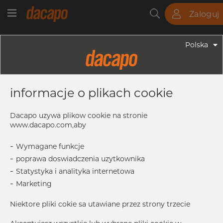
Zaloguj
Rury
Pręty
Blachy
Armatura
Polska
Armatura - Armatura Spawana ASTM
3/4" X 1/2" 40S - Redukcja
informacje o plikach cookie
Symetryczna, 304/304L, ASTM A-
403 WP-S, 1/2", Bezszwowy
Dacapo uzywa plikow cookie na stronie
www.dacapo.com,aby
-
Wymagane funkcje
OD1
21.33 mm
-
poprawa doswiadczenia uzytkownika
T
2.87 mm
-
Statystyka i analityka internetowa
Inch
3/4" x 1/2
-
Marketing
OD
26.67 mm
Niektore pliki cokie sa utawiane przez strony trzecie
T1
2.77 mm
L
38.1 mm