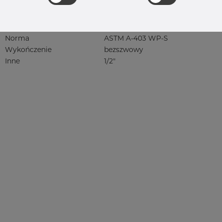
304, 304/304L, 304L, 4301, 4301/304,
4301/4307, 4301/6 304/L, 4301/7 304/L,
4307, 4307/304L, 4308, 4541, rustfri,
rf, 1.4301, 1.4307, 1.4307/304L
Norma
ASTM A-403 WP-S
Wykończenie
bezszwowy
Inne
1/2"