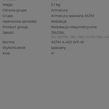
Waga
5.1 kg
Główna grupa
Armatura
Grupa
Armatura spawana ASTM
rezerwowa sprzedaz
Redukcje
Product group
Redukacja niesymetryczna
Jakość
316/316L
316, 316/316L, 316L, 316(l), 4401/4 316/L,
Norma
ASTM A-403 WP-W
Wykończenie
spawany
Inne
4"