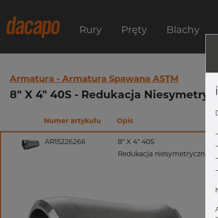
Rury
Pręty
Blachy
Armatura - Armatura Spawana ASTM
8" X 4" 40S - Redukacja Niesymetry
Numer artykułu
Opis
AR15226266
8" X 4" 40S
Redukacja niesymetryczna, 3