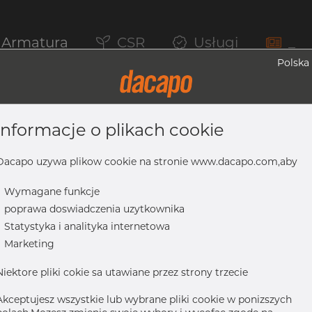
Armatura
CSR
Usługi
_
Polska
informacje o plikach cookie
czna, 316/316L, ASTM A-403 WP-W, 4", 
Dacapo uzywa plikow cookie na stronie www.dacapo.com,aby
-
Wymagane funkcje
-
poprawa doswiadczenia uzytkownika
16/316L, ASTM A-403 WP-W, 4", spawany
-
Statystyka i analityka internetowa
-
Marketing
Niektore pliki cokie sa utawiane przez strony trzecie
Akceptujesz wszystkie lub wybrane pliki cookie w ponizszych