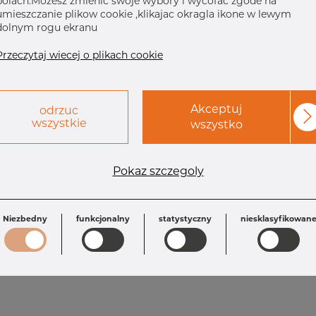
polach.Mozesz zmienic swoje wybory i wycofac zgode na
umieszczanie plikow cookie ,klikajac okragla ikone w lewym
dolnym rogu ekranu
Przeczytaj wiecej o plikach cookie
Akceptuj
odrzuc
wszystkie
wszystko
Wymagania
Pokaz szczegoly
OD: 219.08 mm
OD1: 114.3 mm
T: 8.18 mm
T1: 6.02 mm
L: 152.0 mm
Niezbedny
funkcjonalny
statystyczny
niesklasyfikowan