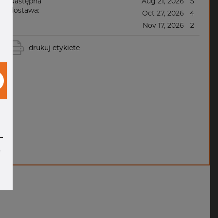
Następna
Aug 21, 2026
5
dostawa:
Oct 27, 2026
4
Nov 17, 2026
2
drukuj etykiete
e