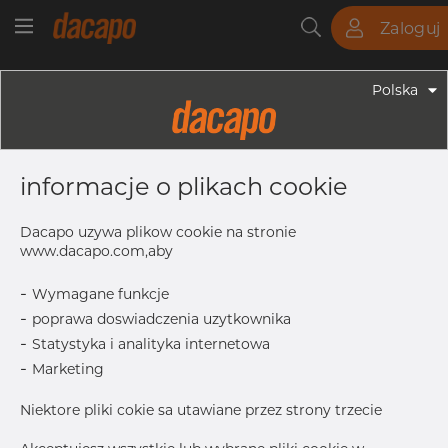
Zaloguj
Rury
Pręty
Blachy
Armatura
Polska
Armatura - Armatura Spawana ASTM
14" X 10" 10S - Redukcja
informacje o plikach cookie
Symetryczna, 304/304L, ASTM A-
403 WP-WX 100pctXRAY, 10",
Dacapo uzywa plikow cookie na stronie
Spawany
www.dacapo.com,aby
-
Wymagane funkcje
-
poprawa doswiadczenia uzytkownika
OD1
273.05 mm
-
Statystyka i analityka internetowa
OD
355.6 mm
-
Marketing
T1
4.19 mm
Niektore pliki cokie sa utawiane przez strony trzecie
Inch
14” x 10”
T
4.78 mm