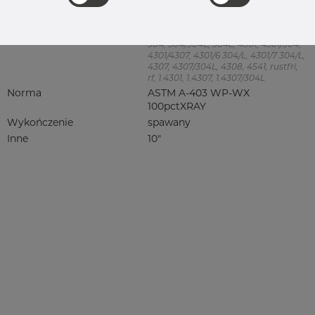
Product group
Redukcja symetryczna
Jakość
304/304L
304, 304/304L, 304L, 4301, 4301/304,
4301/4307, 4301/6 304/L, 4301/7 304/L,
4307, 4307/304L, 4308, 4541, rustfri,
rf, 1.4301, 1.4307, 1.4307/304L
Norma
ASTM A-403 WP-WX
100pctXRAY
Wykończenie
spawany
Inne
10"