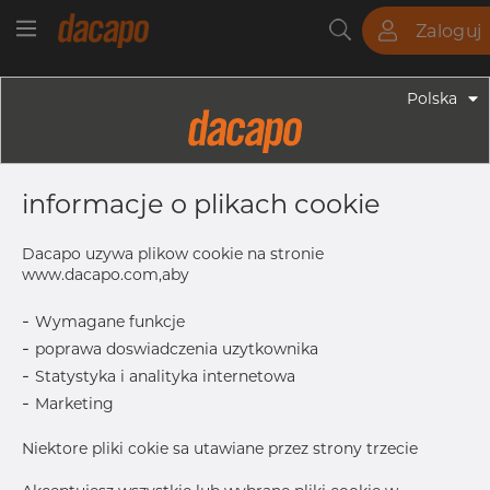
Zaloguj
Rury
Pręty
Blachy
Armatura
Polska
Armatura - Armatura Spawana ASTM
12" X 6" 10S - Redukcja
informacje o plikach cookie
Symetryczna, 316/316L, ASTM A-403
WP-W, 6", Spawany
Dacapo uzywa plikow cookie na stronie
www.dacapo.com,aby
-
Wymagane funkcje
L
203.0 mm
-
poprawa doswiadczenia uzytkownika
T
4.57 mm
-
Statystyka i analityka internetowa
T1
3.40 mm
-
Marketing
Inch
12" X 6"
Niektore pliki cokie sa utawiane przez strony trzecie
OD1
168.28 mm
OD
323.85 mm