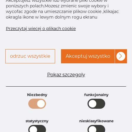
Akceptujesz wszystkie lub wybrane pliki cookie w
ponizszych polach.Mozesz zmienic swoje wybory i
Skontaktuj się z Dacapo,
drukuj etykiete
wycofac zgode na umieszczanie plikow cookie ,klikajac
aby uzyskać dostęp
okragla ikone w lewym dolnym rogu ekranu
DOSTAWA
Przeczytaj wiecej o plikach cookie
Aug 28, 2026
4
Następna
dostawa
Nov 26, 2026
4
SZCZEGÓŁY
odrzuc wszystkie
Akceptuj wszystko
Specyfikacja produktu
Pokaz szczegoly
Id produktu
AR10226755
Rozmiar
12" mm
Grubość
10S mm
Waga
Niezbedny
5.92 kg
funkcjonalny
Główna grupa
Armatura
Grupa
Armatura spawana ASTM
rezerwowa sprzedaz
Redukcje
statystyczny
niesklasyfikowane
Product group
Redukcja symetryczna
Jakość
316/316L