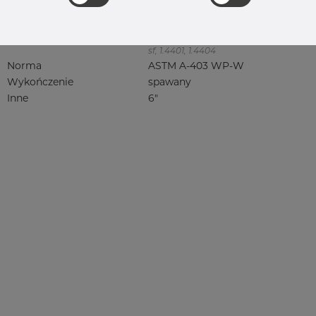
316, 316/316L, 316L, 316(l), 4401/4 316/L,
4404, 4404/316L, 4404-316/316L,
4408, 4418, QT900, 4432, 4432/316L,
4460, 4462, 4571, 4571 316Ti, syrefast,
sf, 1.4401, 1.4404
Norma
ASTM A-403 WP-W
Wykończenie
spawany
Inne
6"