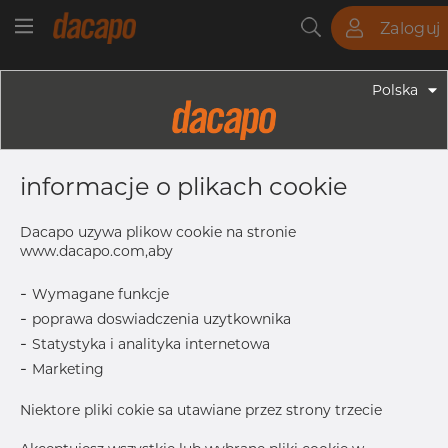
Zaloguj
Rury
Pręty
Blachy
Armatura
Polska
Armatura - Armatura Spawana ASTM
10" X 8" 40S - Redukcja
informacje o plikach cookie
Symetryczna, 316/316L, ASTM A-403
WP-W, 8", Spawany
Dacapo uzywa plikow cookie na stronie
www.dacapo.com,aby
-
Wymagane funkcje
T
9.27 mm
-
poprawa doswiadczenia uzytkownika
T1
8.18 mm
-
Statystyka i analityka internetowa
OD1
219.08 mm
-
Marketing
Inch
10" x 8" 4
Niektore pliki cokie sa utawiane przez strony trzecie
L
179.0 mm
OD
273.05 mm