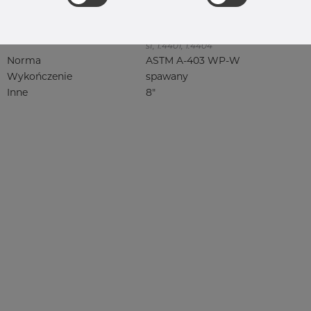
316, 316/316L, 316L, 316(l), 4401/4 316/L,
4404, 4404/316L, 4404-316/316L,
4408, 4418, QT900, 4432, 4432/316L,
4460, 4462, 4571, 4571 316Ti, syrefast,
sf, 1.4401, 1.4404
Norma
ASTM A-403 WP-W
Wykończenie
spawany
Inne
8"