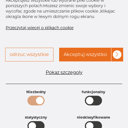
Akceptujesz wszystkie lub wybrane pliki cookie w
ponizszych polach.Mozesz zmienic swoje wybory i
Skontaktuj się z Dacapo,
drukuj etykiete
wycofac zgode na umieszczanie plikow cookie ,klikajac
aby uzyskać dostęp
okragla ikone w lewym dolnym rogu ekranu
DOSTAWA
Przeczytaj wiecej o plikach cookie
Następna
dostawa
Dec 22, 2026
9
SZCZEGÓŁY
odrzuc wszystkie
Akceptuj wszystko
Specyfikacja produktu
Id produktu
AR10226617
Pokaz szczegoly
Rozmiar
10" mm
Grubość
40S mm
Waga
9.5 kg
Niezbedny
funkcjonalny
Główna grupa
Armatura
Grupa
Armatura spawana ASTM
rezerwowa sprzedaz
Redukcje
Product group
Redukcja symetryczna
statystyczny
niesklasyfikowane
Jakość
316/316L