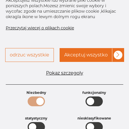
Akceptujesz wszystkie lub wybrane pliki cookie w
ponizszych polach.Mozesz zmienic swoje wybory i
Skontaktuj się z Dacapo,
drukuj etykiete
wycofac zgode na umieszczanie plikow cookie ,klikajac
aby uzyskać dostęp
okragla ikone w lewym dolnym rogu ekranu
DOSTAWA
Przeczytaj wiecej o plikach cookie
Brak na składzie
Sep 28, 2026
18
odrzuc wszystkie
Akceptuj wszystko
Nov 26, 2026
45
Następna
dostawa
Dec 22, 2026
65
Pokaz szczegoly
Specyfikacja produktu
Id produktu
AR10226338
Rozmiar
8" mm
Niezbedny
funkcjonalny
Grubość
10S mm
Waga
2.72 kg
Główna grupa
Armatura
statystyczny
niesklasyfikowane
Grupa
Armatura spawana ASTM
rezerwowa sprzedaz
Redukcje