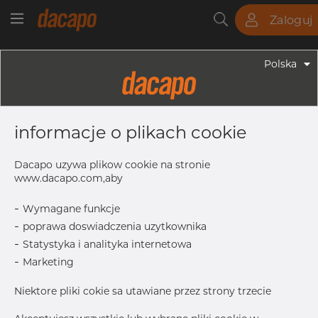
Zaloguj
Rury
Pręty
Blachy
Armatura
Polska
Armatura - Armatura Spawana ASTM
8" X 6" 10S - Redukcja
informacje o plikach cookie
Symetryczna, 316/316L, ASTM A-403
WP-W, 6", Spawany
Dacapo uzywa plikow cookie na stronie
www.dacapo.com,aby
-
Wymagane funkcje
L
152.0 mm
-
poprawa doswiadczenia uzytkownika
T
3.76 mm
-
Statystyka i analityka internetowa
OD
219.08 mm
-
Marketing
OD1
168.28 mm
Niektore pliki cokie sa utawiane przez strony trzecie
Inch
8" x 6" 1
T1
3.40 mm