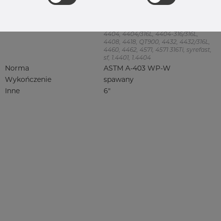
Product group
Redukcja symetryczna
Jakość
316/316L
316, 316/316L, 316L, 316(l), 4401/4 316/L,
4404, 4404/316L, 4404-316/316L,
4408, 4418, QT900, 4432, 4432/316L,
4460, 4462, 4571, 4571 316Ti, syrefast,
sf, 1.4401, 1.4404
Norma
ASTM A-403 WP-W
Wykończenie
spawany
Inne
6"