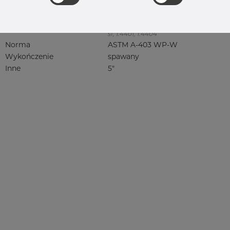
316, 316/316L, 316L, 316(l), 4401/4 316/L,
4404, 4404/316L, 4404-316/316L,
4408, 4418, QT900, 4432, 4432/316L,
4460, 4462, 4571, 4571 316Ti, syrefast,
sf, 1.4401, 1.4404
Norma
ASTM A-403 WP-W
Wykończenie
spawany
Inne
5"