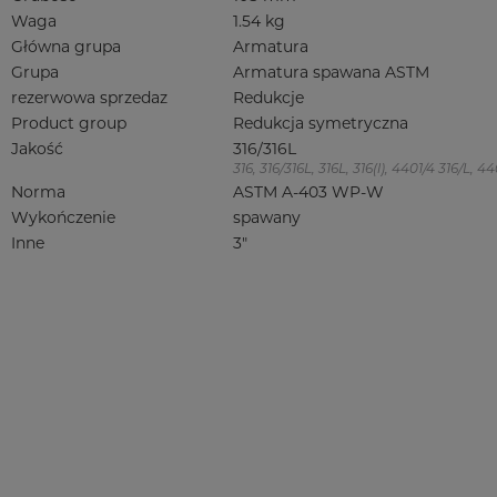
Waga
1.54 kg
Główna grupa
Armatura
Grupa
Armatura spawana ASTM
rezerwowa sprzedaz
Redukcje
Product group
Redukcja symetryczna
Jakość
316/316L
316, 316/316L, 316L, 316(l), 4401/4 316/L,
Norma
ASTM A-403 WP-W
Wykończenie
spawany
Inne
3"