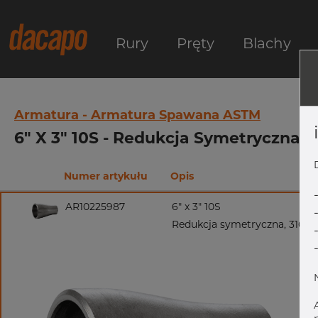
Rury
Pręty
Blachy
Armatura - Armatura Spawana ASTM
6" X 3" 10S - Redukcja Symetryczna,
Numer artykułu
Opis
AR10225987
6" x 3" 10S
Redukcja symetryczna, 316/3