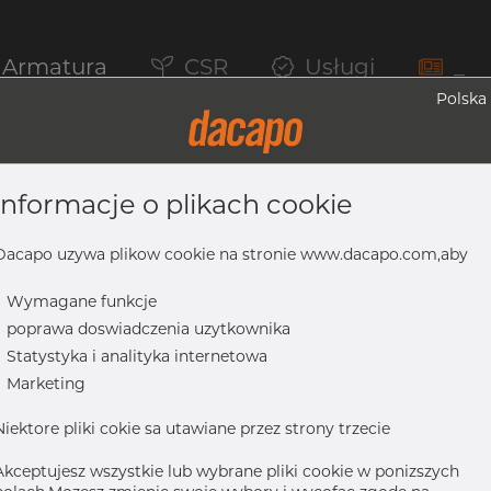
Armatura
CSR
Usługi
_
Polska
informacje o plikach cookie
 316/316L, ASTM A-403 WP-W, 3", Spawa
Dacapo uzywa plikow cookie na stronie www.dacapo.com,aby
-
Wymagane funkcje
-
poprawa doswiadczenia uzytkownika
16L, ASTM A-403 WP-W, 3", spawany
-
Statystyka i analityka internetowa
-
Marketing
Niektore pliki cokie sa utawiane przez strony trzecie
Akceptujesz wszystkie lub wybrane pliki cookie w ponizszych