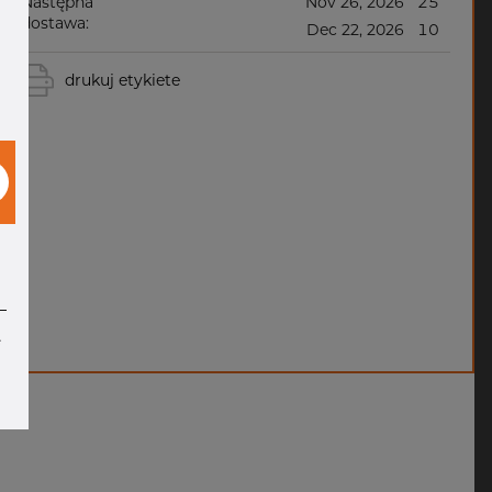
Następna
Nov 26, 2026
25
dostawa:
Dec 22, 2026
10
drukuj etykiete
e