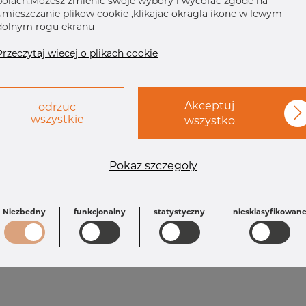
polach.Mozesz zmienic swoje wybory i wycofac zgode na
umieszczanie plikow cookie ,klikajac okragla ikone w lewym
dolnym rogu ekranu
Przeczytaj wiecej o plikach cookie
Akceptuj
odrzuc
wszystkie
wszystko
Wymagania
Pokaz szczegoly
L: 140.0 mm
T: 3.40 mm
OD: 168.28 mm
Inch: 6" x 3" 1
OD1: 88.90 mm
T1: 3.05 mm
Niezbedny
funkcjonalny
statystyczny
niesklasyfikowan