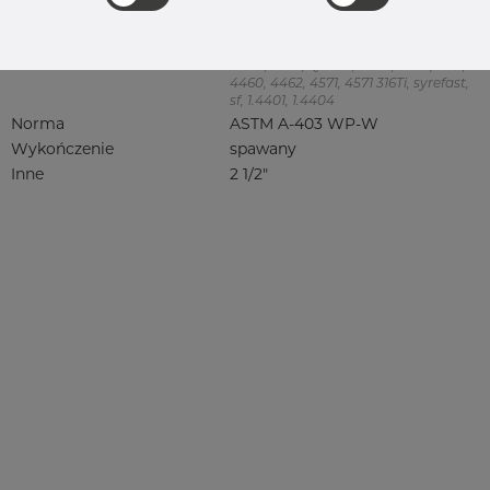
Jakość
316/316L
316, 316/316L, 316L, 316(l), 4401/4 316/L,
4404, 4404/316L, 4404-316/316L,
4408, 4418, QT900, 4432, 4432/316L,
4460, 4462, 4571, 4571 316Ti, syrefast,
sf, 1.4401, 1.4404
Norma
ASTM A-403 WP-W
Wykończenie
spawany
Inne
2 1/2"