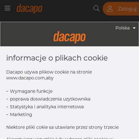
Zaloguj
Rury
Pręty
Blachy
Armatura
Polska
Armatura - Armatura Spawana ASTM
3" X 2 1/2" 40S - Redukcja
informacje o plikach cookie
Symetryczna, 316/316L, ASTM A-403
WP-W, 2 1/2", Spawany
Dacapo uzywa plikow cookie na stronie
www.dacapo.com,aby
-
Wymagane funkcje
T
5.49 mm
-
poprawa doswiadczenia uzytkownika
T1
5.16 mm
-
Statystyka i analityka internetowa
OD1
73.03 mm
-
Marketing
OD
88.90 mm
Niektore pliki cokie sa utawiane przez strony trzecie
L
88.9 mm
Inch
3" x 2.1/