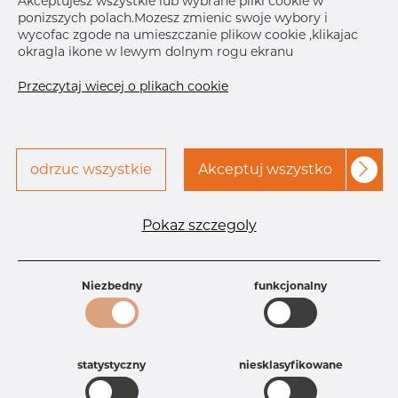
Akceptujesz wszystkie lub wybrane pliki cookie w
ponizszych polach.Mozesz zmienic swoje wybory i
Skontaktuj się z Dacapo,
drukuj etykiete
wycofac zgode na umieszczanie plikow cookie ,klikajac
aby uzyskać dostęp
okragla ikone w lewym dolnym rogu ekranu
DOSTAWA
Przeczytaj wiecej o plikach cookie
Brak na składzie
Sep 4, 2026
25
Następna
odrzuc wszystkie
Akceptuj wszystko
dostawa
Nov 20, 2026
20
Specyfikacja produktu
Pokaz szczegoly
Id produktu
AR10224694
Rozmiar
3" mm
Grubość
40S mm
Niezbedny
funkcjonalny
Waga
0.93 kg
Główna grupa
Armatura
Grupa
Armatura spawana ASTM
rezerwowa sprzedaz
statystyczny
Redukcje
niesklasyfikowane
Product group
Redukcja symetryczna