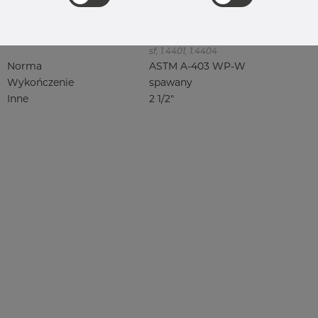
316, 316/316L, 316L, 316(l), 4401/4 316/L,
4404, 4404/316L, 4404-316/316L,
4408, 4418, QT900, 4432, 4432/316L,
4460, 4462, 4571, 4571 316Ti, syrefast,
sf, 1.4401, 1.4404
Norma
ASTM A-403 WP-W
Wykończenie
spawany
Inne
2 1/2"