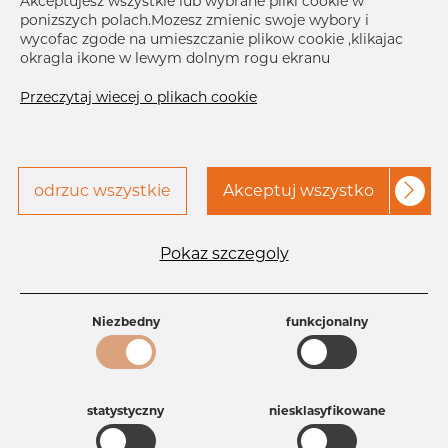
Akceptujesz wszystkie lub wybrane pliki cookie w
ponizszych polach.Mozesz zmienic swoje wybory i
Skontaktuj się z Dacapo,
drukuj etykiete
wycofac zgode na umieszczanie plikow cookie ,klikajac
aby uzyskać dostęp
okragla ikone w lewym dolnym rogu ekranu
DOSTAWA
Przeczytaj wiecej o plikach cookie
Aug 28, 2026
40
Następna
dostawa
Oct 12, 2026
20
SZCZEGÓŁY
odrzuc wszystkie
Akceptuj wszystko
Specyfikacja produktu
Pokaz szczegoly
Id produktu
AR10224691
Rozmiar
3" mm
Grubość
10S mm
Waga
Niezbedny
0.56 kg
funkcjonalny
Główna grupa
Armatura
Grupa
Armatura spawana ASTM
rezerwowa sprzedaz
Redukcje
statystyczny
niesklasyfikowane
Product group
Redukcja symetryczna
Jakość
316/316L