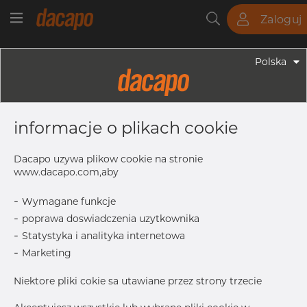
Zaloguj
Rury
Pręty
Blachy
Armatura
Polska
Armatura - Armatura Spawana ASTM
3" X 2 1/2" 10S - Redukcja
informacje o plikach cookie
Symetryczna, 316/316L, ASTM A-403
WP-W, 2 1/2", Spawany
Dacapo uzywa plikow cookie na stronie
www.dacapo.com,aby
-
Wymagane funkcje
L
88.9 mm
-
poprawa doswiadczenia uzytkownika
T
3.05 mm
-
Statystyka i analityka internetowa
OD
88.90 mm
-
Marketing
OD1
73.03 mm
Niektore pliki cokie sa utawiane przez strony trzecie
Inch
3" x 2.1/
T1
3.05 mm