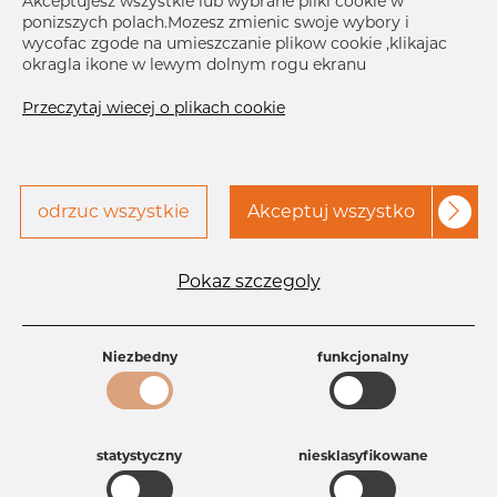
Akceptujesz wszystkie lub wybrane pliki cookie w
ponizszych polach.Mozesz zmienic swoje wybory i
Skontaktuj się z Dacapo,
drukuj etykiete
wycofac zgode na umieszczanie plikow cookie ,klikajac
aby uzyskać dostęp
okragla ikone w lewym dolnym rogu ekranu
DOSTAWA
Przeczytaj wiecej o plikach cookie
Brak na składzie
Oct 12, 2026
60
Następna
odrzuc wszystkie
Akceptuj wszystko
dostawa
Nov 20, 2026
30
Specyfikacja produktu
Pokaz szczegoly
Id produktu
AR10223182
Rozmiar
1 1/2" mm
Grubość
40S mm
Niezbedny
funkcjonalny
Waga
0.2 kg
Główna grupa
Armatura
Grupa
Armatura spawana ASTM
rezerwowa sprzedaz
statystyczny
Redukcje
niesklasyfikowane
Product group
Redukcja symetryczna