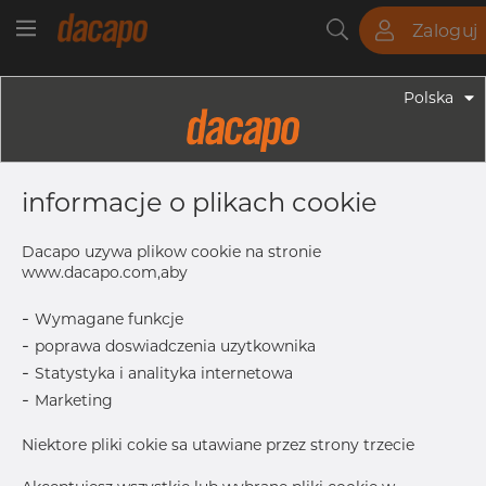
Zaloguj
Rury
Pręty
Blachy
Armatura
Polska
Armatura - Armatura Spawana ASTM
1 1/2" X 3/4" 40S - Redukcja
informacje o plikach cookie
Symetryczna, 316/316L, ASTM A-403
WP-W, 3/4", Spawany
Dacapo uzywa plikow cookie na stronie
www.dacapo.com,aby
-
Wymagane funkcje
OD
48.26 mm
-
poprawa doswiadczenia uzytkownika
T
3.68 mm
-
Statystyka i analityka internetowa
L
63.5 mm
-
Marketing
T1
2.87 mm
Niektore pliki cokie sa utawiane przez strony trzecie
OD1
26.67 mm
Inch
1.1/2" X 3