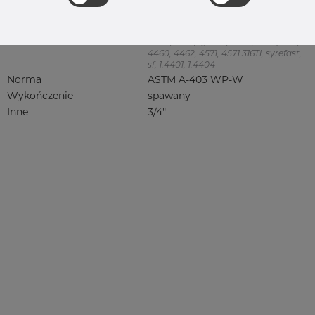
Jakość
316/316L
316, 316/316L, 316L, 316(l), 4401/4 316/L,
4404, 4404/316L, 4404-316/316L,
4408, 4418, QT900, 4432, 4432/316L,
4460, 4462, 4571, 4571 316Ti, syrefast,
sf, 1.4401, 1.4404
Norma
ASTM A-403 WP-W
Wykończenie
spawany
Inne
3/4"