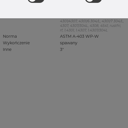
Product group
Redukcja symetryczna
Jakość
304/304L
304, 304/304L, 304L, 4301, 4301/304,
4301/4307, 4301/6 304/L, 4301/7 304/L,
4307, 4307/304L, 4308, 4541, rustfri,
rf, 1.4301, 1.4307, 1.4307/304L
Norma
ASTM A-403 WP-W
Wykończenie
spawany
Inne
3"