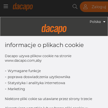
Zaloguj
Rury
Pręty
Blachy
Armatura
Polska
Armatura - Armatura Spawana ASTM
6" X 3" 10S - Redukcja
informacje o plikach cookie
Symetryczna, 304/304L, ASTM A-
403 WP-W, 3", Spawany
Dacapo uzywa plikow cookie na stronie
www.dacapo.com,aby
-
Wymagane funkcje
OD
168.28 mm
-
poprawa doswiadczenia uzytkownika
T
3.40 mm
-
Statystyka i analityka internetowa
T1
3.05 mm
-
Marketing
Inch
6" x 3" 1
Niektore pliki cokie sa utawiane przez strony trzecie
L
140.0 mm
OD1
88.90 mm