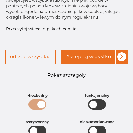
Akceptujesz wszystkie lub wybrane pliki cookie w
ponizszych polach.Mozesz zmienic swoje wybory i
Skontaktuj się z Dacapo,
drukuj etykiete
wycofac zgode na umieszczanie plikow cookie ,klikajac
aby uzyskać dostęp
okragla ikone w lewym dolnym rogu ekranu
DOSTAWA
Przeczytaj wiecej o plikach cookie
Aug 28, 2026
50
Sep 28, 2026
15
Nov 26, 2026
30
Następna
dostawa
Dec 22, 2026
10
odrzuc wszystkie
Akceptuj wszystko
SZCZEGÓŁY
Pokaz szczegoly
Specyfikacja produktu
Id produktu
AR10035987
Niezbedny
funkcjonalny
Rozmiar
6" mm
Grubość
10S mm
Waga
1.54 kg
Główna grupa
Armatura
statystyczny
niesklasyfikowane
Grupa
Armatura spawana ASTM
rezerwowa sprzedaz
Redukcje