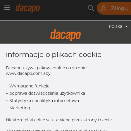
Zaloguj
Rury
Pręty
Blachy
Armatura
Polska
Armatura - Armatura Spawana ASTM
5" X 4" 40S - Redukcja
informacje o plikach cookie
Symetryczna, 304/304L, ASTM A-
403 WP-W, 4", Spawany
Dacapo uzywa plikow cookie na stronie
www.dacapo.com,aby
-
Wymagane funkcje
OD
141.30 mm
-
poprawa doswiadczenia uzytkownika
T1
6.02 mm
-
Statystyka i analityka internetowa
T
6.55 mm
-
Marketing
L
127.0 mm
Niektore pliki cokie sa utawiane przez strony trzecie
OD1
114.30 mm
Inch
5" x 4" 4