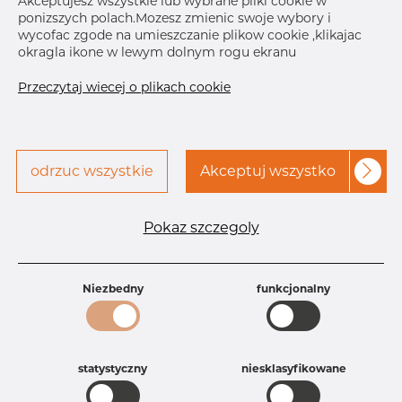
Akceptujesz wszystkie lub wybrane pliki cookie w
ponizszych polach.Mozesz zmienic swoje wybory i
Skontaktuj się z Dacapo,
drukuj etykiete
wycofac zgode na umieszczanie plikow cookie ,klikajac
aby uzyskać dostęp
okragla ikone w lewym dolnym rogu ekranu
DOSTAWA
Przeczytaj wiecej o plikach cookie
Nov 26, 2026
10
Następna
dostawa
Dec 22, 2026
10
SZCZEGÓŁY
odrzuc wszystkie
Akceptuj wszystko
Specyfikacja produktu
Pokaz szczegoly
Id produktu
AR10035738
Rozmiar
5" mm
Grubość
40S mm
Waga
Niezbedny
2.5 kg
funkcjonalny
Główna grupa
Armatura
Grupa
Armatura spawana ASTM
rezerwowa sprzedaz
Redukcje
statystyczny
niesklasyfikowane
Product group
Redukcja symetryczna
Jakość
304/304L