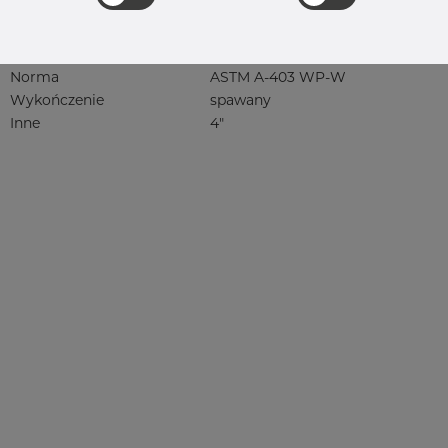
304, 304/304L, 304L, 4301, 4301/304,
4301/4307, 4301/6 304/L, 4301/7 304/L,
4307, 4307/304L, 4308, 4541, rustfri,
rf, 1.4301, 1.4307, 1.4307/304L
Norma
ASTM A-403 WP-W
Wykończenie
spawany
Inne
4"