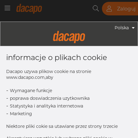
Zaloguj
Rury
Pręty
Blachy
Armatura
Polska
Armatura - Armatura Spawana ASTM
5" X 3" 40S - Redukcja
informacje o plikach cookie
Symetryczna, 304/304L, ASTM A-
403 WP-W, 3", Spawany
Dacapo uzywa plikow cookie na stronie
www.dacapo.com,aby
-
Wymagane funkcje
OD
141.30 mm
-
poprawa doswiadczenia uzytkownika
T1
5.49 mm
-
Statystyka i analityka internetowa
T
6.55 mm
-
Marketing
OD1
88.90 mm
Niektore pliki cokie sa utawiane przez strony trzecie
L
127.0 mm
Inch
5" X 3" 4