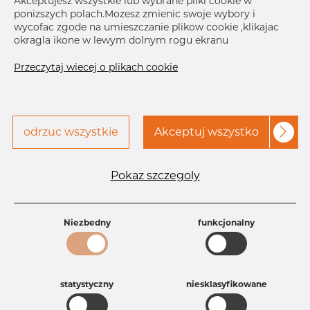
Akceptujesz wszystkie lub wybrane pliki cookie w
ponizszych polach.Mozesz zmienic swoje wybory i
Skontaktuj się z Dacapo,
drukuj etykiete
wycofac zgode na umieszczanie plikow cookie ,klikajac
aby uzyskać dostęp
okragla ikone w lewym dolnym rogu ekranu
Przeczytaj wiecej o plikach cookie
odrzuc wszystkie
Akceptuj wszystko
Specyfikacja produktu
Id produktu
AR10035705
Pokaz szczegoly
Rozmiar
5" mm
Grubość
40S mm
Waga
2.27 kg
Niezbedny
funkcjonalny
Główna grupa
Armatura
Grupa
Armatura spawana ASTM
rezerwowa sprzedaz
Redukcje
Product group
Redukcja symetryczna
statystyczny
niesklasyfikowane
Jakość
304/304L
304, 304/304L, 304L, 4301, 4301/304,