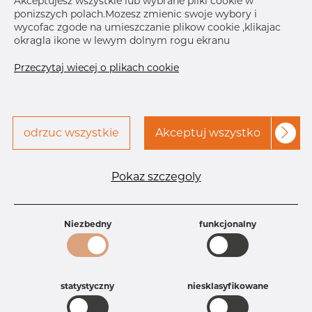
Akceptujesz wszystkie lub wybrane pliki cookie w
ponizszych polach.Mozesz zmienic swoje wybory i
Skontaktuj się z Dacapo,
drukuj etykiete
wycofac zgode na umieszczanie plikow cookie ,klikajac
aby uzyskać dostęp
okragla ikone w lewym dolnym rogu ekranu
Przeczytaj wiecej o plikach cookie
odrzuc wszystkie
Akceptuj wszystko
Specyfikacja produktu
Id produktu
AR10035684
Pokaz szczegoly
Rozmiar
5" mm
Grubość
10S mm
Waga
1.22 kg
Niezbedny
funkcjonalny
Główna grupa
Armatura
Grupa
Armatura spawana ASTM
rezerwowa sprzedaz
Redukcje
Product group
Redukcja symetryczna
statystyczny
niesklasyfikowane
Jakość
304/304L
304, 304/304L, 304L, 4301, 4301/304,