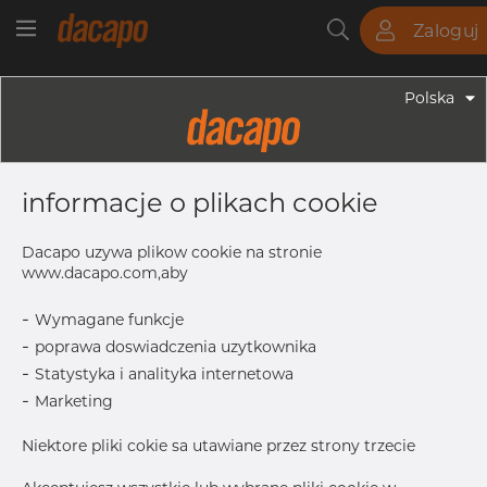
Zaloguj
Rury
Pręty
Blachy
Armatura
Polska
Armatura - Armatura Spawana ASTM
5" X 2 1/2" 10S - Redukcja
informacje o plikach cookie
Symetryczna, 304/304L, ASTM A-
403 WP-W, 2 1/2", Spawany
Dacapo uzywa plikow cookie na stronie
www.dacapo.com,aby
-
Wymagane funkcje
L
127.0 mm
-
poprawa doswiadczenia uzytkownika
Inch
5" x 2.1_2
-
Statystyka i analityka internetowa
OD1
73.03 mm
-
Marketing
OD
141.30 mm
Niektore pliki cokie sa utawiane przez strony trzecie
T
3.40 mm
T1
3.05 mm