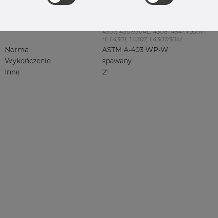
Jakość
304/304L
304, 304/304L, 304L, 4301, 4301/304,
4301/4307, 4301/6 304/L, 4301/7 304/L,
4307, 4307/304L, 4308, 4541, rustfri,
rf, 1.4301, 1.4307, 1.4307/304L
Norma
ASTM A-403 WP-W
Wykończenie
spawany
Inne
2"