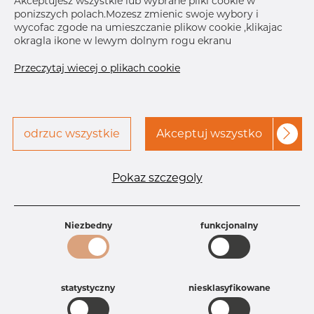
Akceptujesz wszystkie lub wybrane pliki cookie w
ponizszych polach.Mozesz zmienic swoje wybory i
Skontaktuj się z Dacapo,
drukuj etykiete
wycofac zgode na umieszczanie plikow cookie ,klikajac
aby uzyskać dostęp
okragla ikone w lewym dolnym rogu ekranu
DOSTAWA
Przeczytaj wiecej o plikach cookie
Oct 12, 2026
10
Oct 21, 2026
30
Następna
dostawa
Dec 22, 2026
60
odrzuc wszystkie
Akceptuj wszystko
SZCZEGÓŁY
Specyfikacja produktu
Pokaz szczegoly
Id produktu
AR10034661
Rozmiar
3" mm
Niezbedny
funkcjonalny
Grubość
40S mm
Waga
0.85 kg
Główna grupa
Armatura
Grupa
Armatura spawana ASTM
statystyczny
niesklasyfikowane
rezerwowa sprzedaz
Redukcje
Product group
Redukcja symetryczna