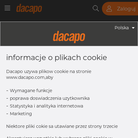
Zaloguj
Rury
Pręty
Blachy
Armatura
Polska
Armatura - Armatura Spawana ASTM
3" X 2" 40S - Redukcja
informacje o plikach cookie
Symetryczna, 304/304L, ASTM A-
403 WP-W, 2", Spawany
Dacapo uzywa plikow cookie na stronie
www.dacapo.com,aby
-
Wymagane funkcje
OD1
60.33 mm
-
poprawa doswiadczenia uzytkownika
Inch
3" x 2" 4
-
Statystyka i analityka internetowa
T1
3.91 mm
-
Marketing
OD
88.90 mm
Niektore pliki cokie sa utawiane przez strony trzecie
T
5.49 mm
L
88.9 mm