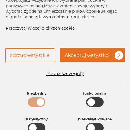
Akceptujesz wszystkie lub wybrane pliki cookie w
ponizszych polach.Mozesz zmienic swoje wybory i
wycofac zgode na umieszczanie plikow cookie ,klikajac
okragla ikone w lewym dolnym rogu ekranu
Przeczytaj wiecej o plikach cookie
odrzuc wszystkie
Akceptuj wszystko
Specyfikacja produktu
Id produktu
PC30251255
Pokaz szczegoly
Rozmiar
1/2" - 3/4 mm
Waga
0.02 kg
Główna grupa
Armatura
Niezbedny
funkcjonalny
Grupa
Armatura farmaceutyczna
rezerwowa sprzedaz
Dannica
Product group
Zaślepka Clamp
Jakość
316L
statystyczny
niesklasyfikowane
316, 316/316L, 316L, 316(l), 4401/4 316/L,
4404, 4404/316L, 4404-316/316L,
4408, 4418, QT900, 4432, 4432/316L,