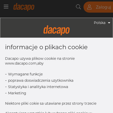
Zaloguj
Rury
Pręty
Blachy
Armatura
Polska
Armatura - Armatura Farmaceutyczna
1/2" - 3/4" K= 25.0 Mm - Zaślepka
informacje o plikach cookie
Clamp, 316L, ASME BPE, DT-4.1.5-2
(DT-31), K=25, SF1, Ra Max. 0,51 Μm
Dacapo uzywa plikow cookie na stronie
www.dacapo.com,aby
-
Wymagane funkcje
A
25.0 mm
-
poprawa doswiadczenia uzytkownika
C
4.7 mm
-
Statystyka i analityka internetowa
Size
1/2" - 3/4
-
Marketing
Skontaktuj się z Dacapo,
drukuj etykiete
Niektore pliki cokie sa utawiane przez strony trzecie
aby uzyskać dostęp