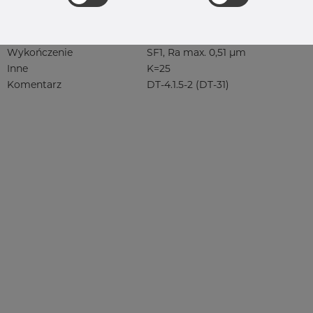
4460, 4462, 4571, 4571 316Ti, syrefast,
sf, 1.4401, 1.4404
Norma
ASME BPE
Wykończenie
SF1, Ra max. 0,51 µm
Inne
K=25
Komentarz
DT-4.1.5-2 (DT-31)