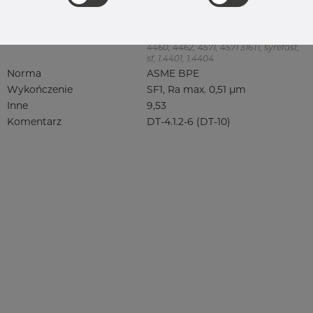
Jakość
316L
316, 316/316L, 316L, 316(l), 4401/4 316/L,
4404, 4404/316L, 4404-316/316L,
4408, 4418, QT900, 4432, 4432/316L,
4460, 4462, 4571, 4571 316Ti, syrefast,
sf, 1.4401, 1.4404
Norma
ASME BPE
Wykończenie
SF1, Ra max. 0,51 µm
Inne
9,53
Komentarz
DT-4.1.2-6 (DT-10)