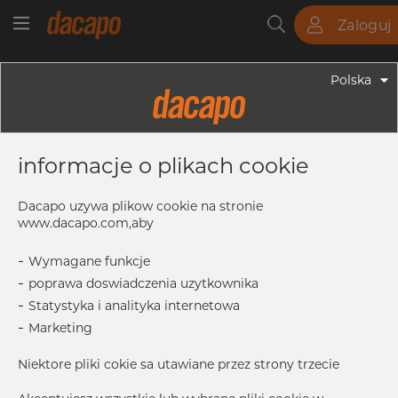
Zaloguj
Rury
Pręty
Blachy
Armatura
Polska
Armatura - Armatura Farmaceutyczna
1" X 3/8" 25.4 X 9.53 X 1.65 X 0.89
informacje o plikach cookie
Mm - Trójnik Redukcyjy WWW,
316L, ASME BPE, DT-4.1.2-6 (DT-10),
Dacapo uzywa plikow cookie na stronie
9,53, SF1, Ra Max. 0,51 Μm
www.dacapo.com,aby
-
Wymagane funkcje
-
poprawa doswiadczenia uzytkownika
C
54.0 mm
-
Statystyka i analityka internetowa
Size
9.53 x 0.8
-
Marketing
OD2 x
T2
Niektore pliki cokie sa utawiane przez strony trzecie
B
54.0 mm