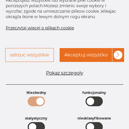
Akceptujesz wszystkie lub wybrane pliki cookie w
Size
1" x 3_8"
ponizszych polach.Mozesz zmienic swoje wybory i
Size
25.4 x 1.
wycofac zgode na umieszczanie plikow cookie ,klikajac
OD x T
okragla ikone w lewym dolnym rogu ekranu
Skontaktuj się z Dacapo,
drukuj etykiete
Przeczytaj wiecej o plikach cookie
aby uzyskać dostęp
odrzuc wszystkie
Akceptuj wszystko
Specyfikacja produktu
Pokaz szczegoly
Id produktu
PT15251895
Rozmiar
25,4 mm
Grubość
1,65-0,89 mm
Niezbedny
funkcjonalny
Waga
0.11 kg
Główna grupa
Armatura
Grupa
Armatura farmaceutyczna
rezerwowa sprzedaz
Trójniki
statystyczny
niesklasyfikowane
Product group
Trójnik redukcyjy WWW