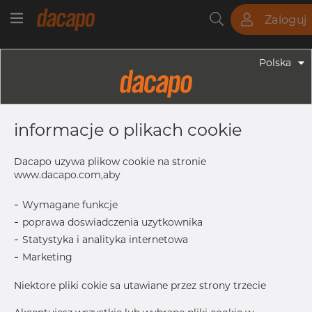
Zaloguj
Rury
Pręty
Blachy
Armatura
Polska
Armatura - Armatura Farmaceutyczna
3/4" X 1/2" 19.05 X 12.7 X 1.65 X 1.65
informacje o plikach cookie
Mm - Trójnik Redukcyjy WWW,
316L, ASME BPE, DT-4.1.2-6 (DT-10),
Dacapo uzywa plikow cookie na stronie
12,7, SF1, Ra Max. 0,51 Μm
www.dacapo.com,aby
-
Wymagane funkcje
-
poprawa doswiadczenia uzytkownika
C
50.8 mm
-
Statystyka i analityka internetowa
Size
12.7 x 1.
-
Marketing
OD2 x
T2
Niektore pliki cokie sa utawiane przez strony trzecie
B
50.8 mm