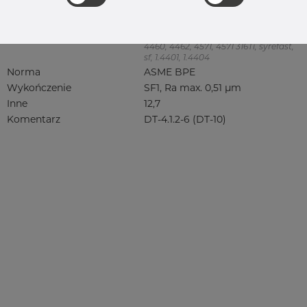
Jakość
316L
316, 316/316L, 316L, 316(l), 4401/4 316/L,
4404, 4404/316L, 4404-316/316L,
4408, 4418, QT900, 4432, 4432/316L,
4460, 4462, 4571, 4571 316Ti, syrefast,
sf, 1.4401, 1.4404
Norma
ASME BPE
Wykończenie
SF1, Ra max. 0,51 µm
Inne
12,7
Komentarz
DT-4.1.2-6 (DT-10)