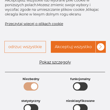
Akceptujesz wszystkie lub wybrane pliki cookie w
Size
3_4" x 1_2
ponizszych polach.Mozesz zmienic swoje wybory i
Size
19.05 x 1
wycofac zgode na umieszczanie plikow cookie ,klikajac
OD x T
okragla ikone w lewym dolnym rogu ekranu
Skontaktuj się z Dacapo,
drukuj etykiete
Przeczytaj wiecej o plikach cookie
aby uzyskać dostęp
odrzuc wszystkie
Akceptuj wszystko
Specyfikacja produktu
Pokaz szczegoly
Id produktu
PT15251574
Rozmiar
19,05 mm
Grubość
1,65-1,65 mm
Niezbedny
funkcjonalny
Waga
0.09 kg
Główna grupa
Armatura
Grupa
Armatura farmaceutyczna
rezerwowa sprzedaz
Trójniki
statystyczny
niesklasyfikowane
Product group
Trójnik redukcyjy WWW