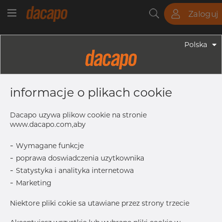
Zaloguj
Rury
Pręty
Blachy
Armatura
Polska
informacje o plikach cookie
Dacapo uzywa plikow cookie na stronie
www.dacapo.com,aby
-
Wymagane funkcje
-
poprawa doswiadczenia uzytkownika
-
Statystyka i analityka internetowa
-
Marketing
Niektore pliki cokie sa utawiane przez strony trzecie