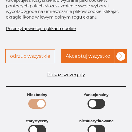
Akceptujesz wszystkie lub wybrane pliki cookie w
ponizszych polach.Mozesz zmienic swoje wybory i
wycofac zgode na umieszczanie plikow cookie ,klikajac
okragla ikone w lewym dolnym rogu ekranu
Przeczytaj wiecej o plikach cookie
odrzuc wszystkie
Akceptuj wszystko
Pokaz szczegoly
Niezbedny
funkcjonalny
statystyczny
niesklasyfikowane