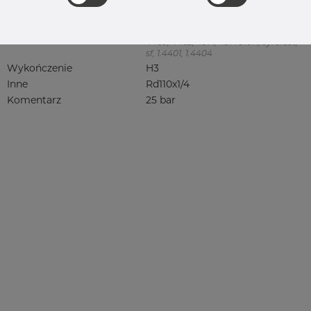
316, 316/316L, 316L, 316(l), 4401/4 316/L,
4404, 4404/316L, 4404-316/316L,
4408, 4418, QT900, 4432, 4432/316L,
4460, 4462, 4571, 4571 316Ti, syrefast,
sf, 1.4401, 1.4404
Wykończenie
H3
Inne
Rd110x1/4
Komentarz
25 bar