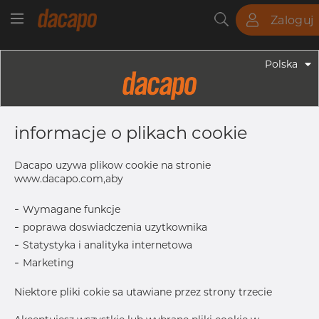
Zaloguj
Rury
Pręty
Blachy
Armatura
Polska
Armatura - Armatura Spożywcza
3" 76.2 X 1.65 Mm - DIN 11864-1 GS,
informacje o plikach cookie
Union Male Part, 4404/316L, 25 Bar,
Rd110x1/4, H3
Dacapo uzywa plikow cookie na stronie
www.dacapo.com,aby
-
Wymagane funkcje
drukuj etykiete
-
poprawa doswiadczenia uzytkownika
-
Statystyka i analityka internetowa
-
Marketing
Niektore pliki cokie sa utawiane przez strony trzecie