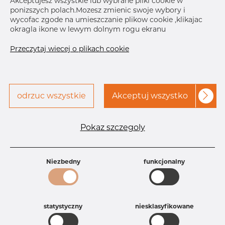
Akceptujesz wszystkie lub wybrane pliki cookie w
ponizszych polach.Mozesz zmienic swoje wybory i
wycofac zgode na umieszczanie plikow cookie ,klikajac
okragla ikone w lewym dolnym rogu ekranu
Przeczytaj wiecej o plikach cookie
odrzuc wszystkie
Akceptuj wszystko
Specyfikacja produktu
Id produktu
DN18345560
Pokaz szczegoly
Rozmiar
76,2 mm
Grubość
1,65 mm
Długość
64 mm
Niezbedny
funkcjonalny
Waga
0.73 kg
Główna grupa
Armatura
Grupa
Armatura spożywcza
rezerwowa sprzedaz
Złącza aseptyczne
statystyczny
niesklasyfikowane
Product group
DIN 11864-1 GS, Union male part
Jakość
4404/316L