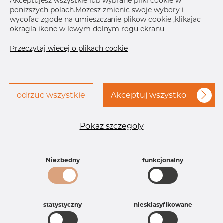
Akceptujesz wszystkie lub wybrane pliki cookie w
ponizszych polach.Mozesz zmienic swoje wybory i
wycofac zgode na umieszczanie plikow cookie ,klikajac
okragla ikone w lewym dolnym rogu ekranu
Przeczytaj wiecej o plikach cookie
odrzuc wszystkie
Akceptuj wszystko
Specyfikacja produktu
Id produktu
DN18342340
Pokaz szczegoly
Rozmiar
19,05 mm
Grubość
1,65 mm
Długość
41 mm
Niezbedny
funkcjonalny
Waga
0.11 kg
Główna grupa
Armatura
Grupa
Armatura spożywcza
rezerwowa sprzedaz
Złącza aseptyczne
statystyczny
niesklasyfikowane
Product group
DIN 11864-1 GS, Union male part
Jakość
4404/316L