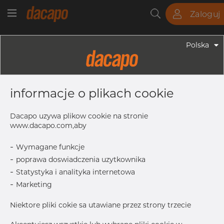
Zaloguj
Rury
Pręty
Blachy
Armatura
Polska
Armatura - Armatura Spożywcza
3/4" 19.05 X 1.65 Mm - DIN 11864-1
informacje o plikach cookie
GS, Union Male Part, 4404/316L, 40
Bar, Rd34x1/8, H3
Dacapo uzywa plikow cookie na stronie
www.dacapo.com,aby
-
Wymagane funkcje
drukuj etykiete
-
poprawa doswiadczenia uzytkownika
-
Statystyka i analityka internetowa
-
Marketing
Niektore pliki cokie sa utawiane przez strony trzecie