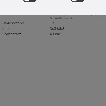
316, 316/316L, 316L, 316(l), 4401/4 316/L,
4404, 4404/316L, 4404-316/316L,
4408, 4418, QT900, 4432, 4432/316L,
4460, 4462, 4571, 4571 316Ti, syrefast,
sf, 1.4401, 1.4404
Wykończenie
H3
Inne
Rd34x1/8
Komentarz
40 bar